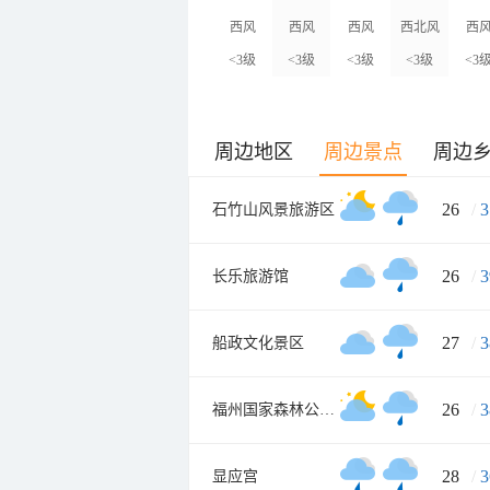
西风
西风
西风
西北风
西
<3级
<3级
<3级
<3级
<3
周边地区
周边景点
周边
26
/
3
石竹山风景旅游区
26
/
3
长乐旅游馆
27
/
3
船政文化景区
26
/
3
福州国家森林公园南门
28
/
3
显应宫