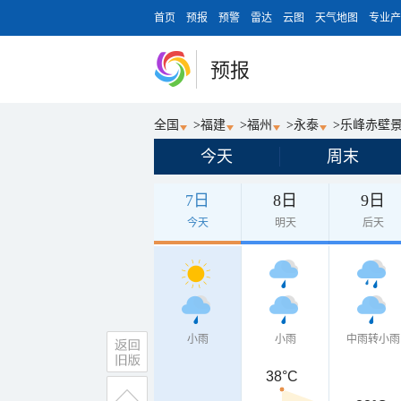
首页
预报
预警
雷达
云图
天气地图
专业产
预报
全国
>
福建
>
福州
>
永泰
>
乐峰赤壁
今天
周末
7日
8日
9日
今天
明天
后天
小雨
小雨
中雨转小雨
38°C