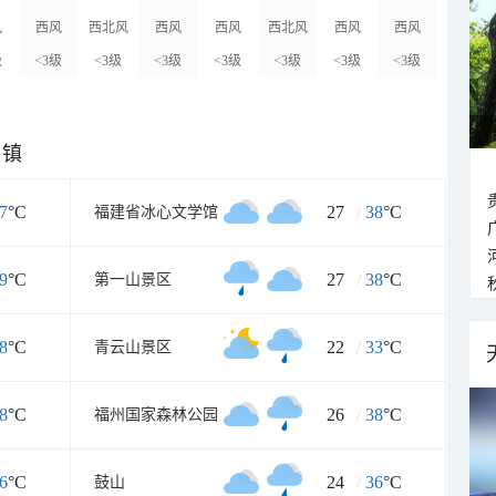
风
西风
西北风
西风
西风
西北风
西风
西风
级
<3级
<3级
<3级
<3级
<3级
<3级
<3级
乡镇
7
°C
27
/
38
°C
福建省冰心文学馆
9
°C
27
/
38
°C
第一山景区
8
°C
22
/
33
°C
青云山景区
8
°C
26
/
38
°C
福州国家森林公园
6
°C
24
/
36
°C
鼓山