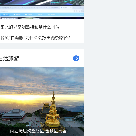
东北的异常闷热持续到什么时候
台风“白海豚”为什么会报出两条路径？
生活旅游
雨后峨眉沟壑尽显 金顶显真容