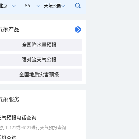
北京
5A
天坛公园
气象产品
全国降水量预报
强对流天气公报
全国地质灾害预报
气象服务
天气预报电话查询
打12121或96121进行天气预报查询
手机查询