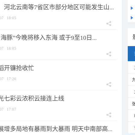
河北云南等7省区市部分地区可能发生山...
07
18:05
海豚”今晚将移入东海 或于9至10日...
07
18:05
稻开镰抢收忙
07
17:26
光七彩云浓积云接连上线
07
17:07
增多局地有暴雨到大暴雨 明天中南部高...