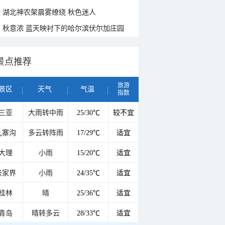
湖北神农架晨雾缭绕 秋色迷人
秋意浓 蓝天映衬下的哈尔滨伏尔加庄园
景点推荐
旅游
景区
天气
气温
指数
三亚
大雨转中雨
25/30℃
较不宜
九寨沟
多云转阵雨
17/29℃
适宜
大理
小雨
15/20℃
适宜
张家界
小雨
24/35℃
适宜
桂林
晴
25/36℃
适宜
青岛
晴转多云
28/33℃
适宜