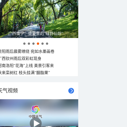
广西南宁：盛夏里的“绿野仙踪”
贵阳雨后晨雾缭绕 宛如水墨画卷
广西钦州雨后双彩虹现身
河南洛阳“花海”上线 美景引客来
秋来栾树红 枝头挂满“胭脂果”
天气视频