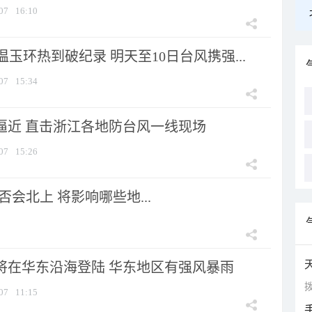
07
16:10
玉环热到破纪录 明天至10日台风携强...
07
15:34
”逼近 直击浙江各地防台风一线现场
07
15:26
会北上 将影响哪些地...
”将在华东沿海登陆 华东地区有强风暴雨
拨
07
11:15