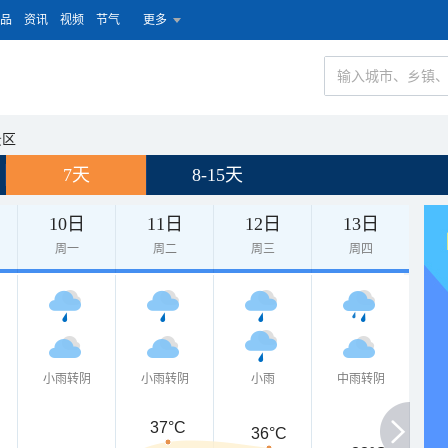
品
资讯
视频
节气
更多
景区
7天
8-15天
10日
11日
12日
13日
周一
周二
周三
周四
小雨转阴
小雨转阴
小雨
中雨转阴
37°C
36°C