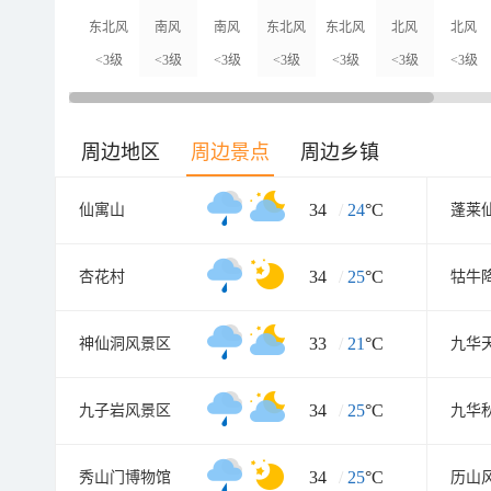
东北风
南风
南风
东北风
东北风
北风
北风
<3级
<3级
<3级
<3级
<3级
<3级
<3级
周边地区
周边景点
周边乡镇
34
/
24
°C
仙寓山
蓬莱
34
/
25
°C
杏花村
牯牛
33
/
21
°C
神仙洞风景区
九华
34
/
25
°C
九子岩风景区
34
/
25
°C
秀山门博物馆
历山