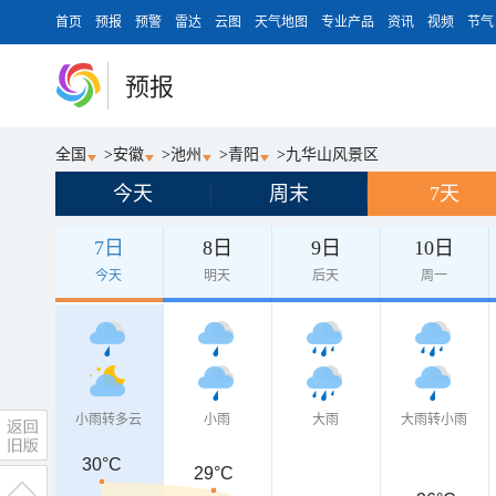
首页
预报
预警
雷达
云图
天气地图
专业产品
资讯
视频
节气
预报
全国
>
安徽
>
池州
>
青阳
>
九华山风景区
今天
周末
7天
7日
8日
9日
10日
今天
明天
后天
周一
小雨转多云
小雨
大雨
大雨转小雨
30°C
29°C