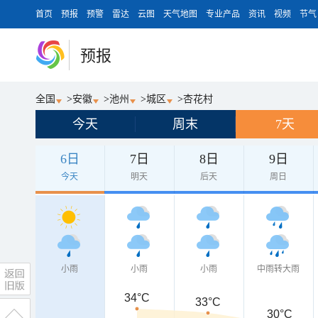
首页
预报
预警
雷达
云图
天气地图
专业产品
资讯
视频
节气
预报
全国
>
安徽
>
池州
>
城区
>
杏花村
今天
周末
7天
6日
7日
8日
9日
今天
明天
后天
周日
小雨
小雨
小雨
中雨转大雨
34°C
33°C
30°C