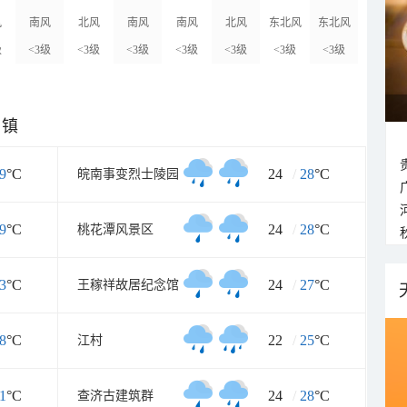
风
南风
北风
南风
南风
北风
东北风
东北风
级
<3级
<3级
<3级
<3级
<3级
<3级
<3级
乡镇
9
°C
24
/
28
°C
皖南事变烈士陵园
9
°C
24
/
28
°C
桃花潭风景区
3
°C
24
/
27
°C
王稼祥故居纪念馆
8
°C
22
/
25
°C
江村
1
°C
24
/
28
°C
查济古建筑群