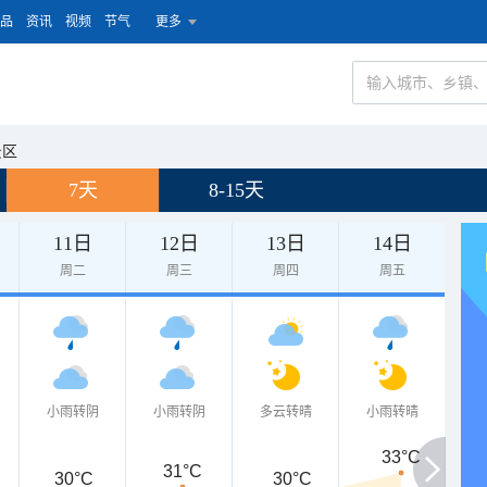
品
资讯
视频
节气
更多
景区
7天
8-15天
11日
12日
13日
14日
周二
周三
周四
周五
小雨转阴
小雨转阴
多云转晴
小雨转晴
33°C
31°C
30°C
30°C