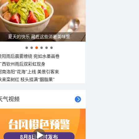
夏天的快乐 藏在这些消暑美味里
贵阳雨后晨雾缭绕 宛如水墨画卷
广西钦州雨后双彩虹现身
河南洛阳“花海”上线 美景引客来
秋来栾树红 枝头挂满“胭脂果”
天气视频