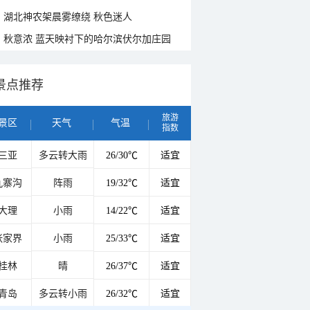
湖北神农架晨雾缭绕 秋色迷人
秋意浓 蓝天映衬下的哈尔滨伏尔加庄园
景点推荐
旅游
景区
天气
气温
指数
三亚
多云转大雨
26/30℃
适宜
九寨沟
阵雨
19/32℃
适宜
大理
小雨
14/22℃
适宜
张家界
小雨
25/33℃
适宜
桂林
晴
26/37℃
适宜
青岛
多云转小雨
26/32℃
适宜