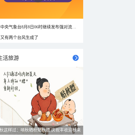
中央气象台8月8日06时继续发布强对流天气蓝色预警
又有两个台风生成了
生活旅游
秋这样过：啃秋晒秋贴秋膘 庆祝丰收迎秋来