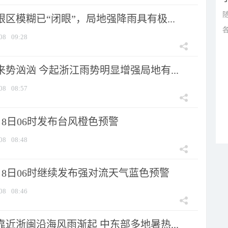
眼区模糊已“闭眼”，局地强降雨具有极...
08
09:28
来势汹汹 今起浙江雨势明显增强局地有...
08
08:57
8日06时发布台风橙色预警
08
08:48
月8日06时继续发布强对流天气蓝色预警
08
08:46
靠近浙闽沿海风雨渐起 中东部多地暑热...