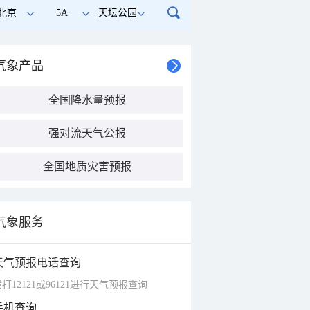
北京
5A
天坛公园
气象产品
全国降水量预报
强对流天气公报
全国地质灾害预报
气象服务
天气预报电话查询
打12121或96121进行天气预报查询
手机查询