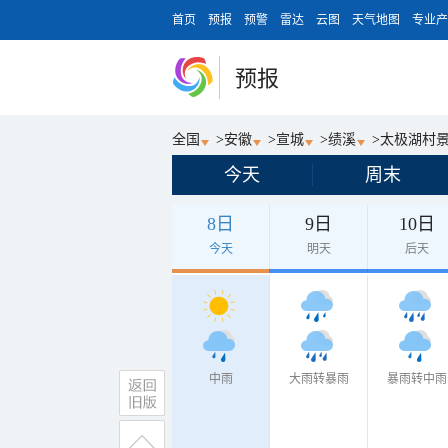
首页
预报
预警
雷达
云图
天气地图
专业产
预报
全国
>
安徽
>
宣城
>
绩溪
>
太极湖村
今天
周末
8日
9日
10日
今天
明天
后天
中雨
大雨转暴雨
暴雨转中雨