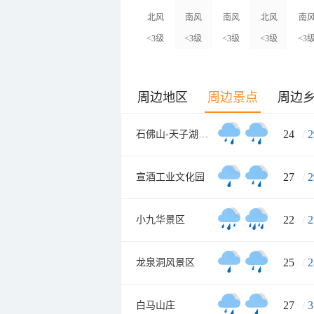
北风
南风
南风
北风
南
<3级
<3级
<3级
<3级
<3
周边地区
周边景点
周边
24
/
2
石佛山-天子湖旅游风景区
27
/
2
宣酒工业文化园
22
/
2
小九华景区
25
/
2
龙泉洞风景区
27
/
3
白马山庄