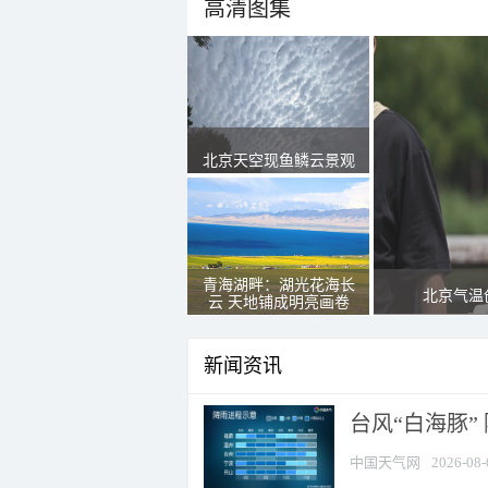
高清图集
北京天空现鱼鳞云景观
青海湖畔：湖光花海长
北京气温
云 天地铺成明亮画卷
新闻资讯
台风“白海豚”
中国天气网
2026-08-