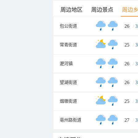
周边地区
周边景点
周边
26
/
3
包公街道
25
/
3
常青街道
26
/
3
淝河镇
26
/
3
望湖街道
25
/
3
烟墩街道
27
/
3
亳州路街道