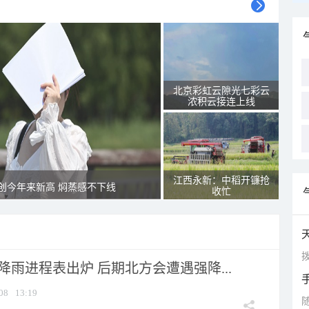
北京彩虹云隙光七彩云
浓积云接连上线
江西永新：中稻开镰抢
创今年来新高 焖蒸感不下线
收忙
拨
 降雨进程表出炉 后期北方会遭遇强降...
08
13:19