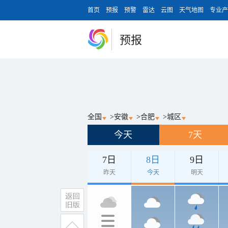
首页
预报
预警
雷达
云图
天气地图
专业产
预报
全国
>
安徽
>
合肥
>
城区
今天
7天
7日
8日
9日
昨天
今天
明天