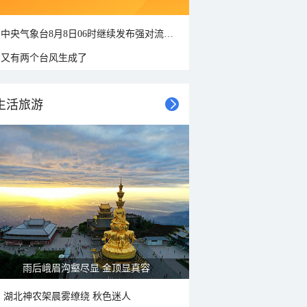
中央气象台8月8日06时继续发布强对流天气蓝色预警
又有两个台风生成了
生活旅游
雨后峨眉沟壑尽显 金顶显真容
湖北神农架晨雾缭绕 秋色迷人