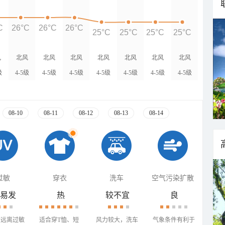
C
26°C
26°C
26°C
25°C
25°C
25°C
25°C
风
北风
北风
北风
北风
北风
北风
北风
级
4-5级
4-5级
4-5级
4-5级
4-5级
4-5级
4-5级
08-10
08-11
08-12
08-13
08-14
过敏
穿衣
洗车
空气污染扩散
易发
热
较不宜
良
需远离过敏
适合穿T恤、短
风力较大，洗车
气象条件有利于