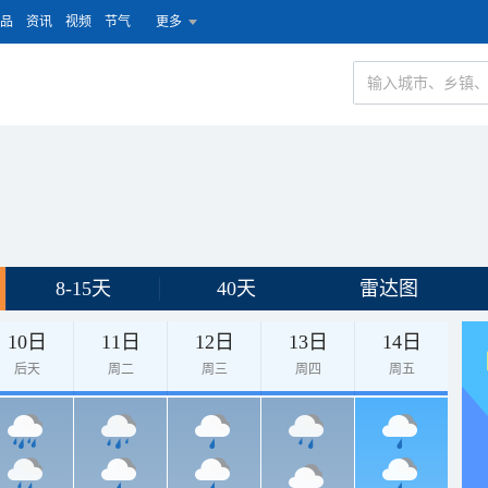
品
资讯
视频
节气
更多
8-15天
40天
雷达图
10日
11日
12日
13日
14日
后天
周二
周三
周四
周五