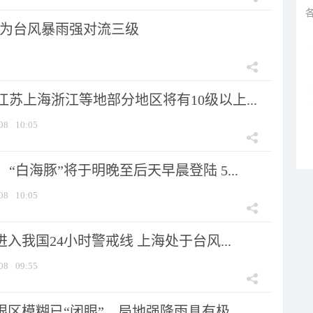
为台风暴雨强对流三级
苏上海浙江等地部分地区将有10级以上...
08
10:05
“白海豚”将于明晚至后天早晨登陆 5...
08
10:05
进入我国24小时警戒线 上海处于台风...
08
09:55
眼区模糊已“闭眼”，局地强降雨具有极...