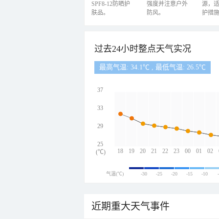
SPF8-12防晒护
强度并注意户外
源，
肤品。
防风。
护措
过去24小时整点天气实况
最高气温: 34.1℃ , 最低气温: 26.5℃
37
33
29
25
18
19
20
21
22
23
00
01
02
(℃)
气温(℃)
-30
-25
-20
-15
-10
近期重大天气事件