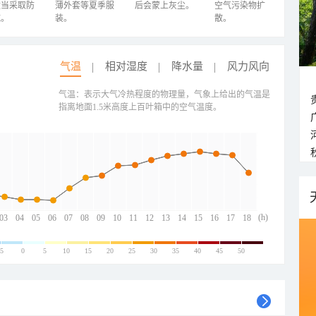
适当采取防
薄外套等夏季服
后会蒙上灰尘。
空气污染物扩
施。
装。
散。
气温
相对湿度
降水量
风力风向
气温：表示大气冷热程度的物理量，气象上给出的气温是
指离地面1.5米高度上百叶箱中的空气温度。
(h)
03
04
05
06
07
08
09
10
11
12
13
14
15
16
17
18
-5
0
5
10
15
20
25
30
35
40
45
50