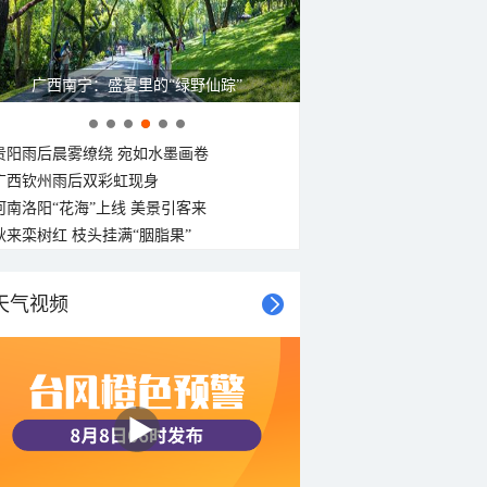
广西南宁：盛夏里的“绿野仙踪”
贵阳雨后晨雾缭绕 宛如水墨画卷
广西钦州雨后双彩虹现身
河南洛阳“花海”上线 美景引客来
秋来栾树红 枝头挂满“胭脂果”
天气视频