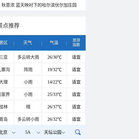
秋意浓 蓝天映衬下的哈尔滨伏尔加庄园
景点推荐
旅游
景区
天气
气温
指数
三亚
多云转大雨
26/30℃
适宜
九寨沟
阵雨
19/32℃
适宜
大理
小雨
14/22℃
适宜
张家界
小雨
25/33℃
适宜
桂林
晴
26/37℃
适宜
青岛
多云转小雨
26/32℃
适宜
北京
5A
天坛公园