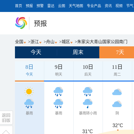
首页
预报
预警
雷达
云图
天气地图
专业产品
资讯
视频
节气
预报
全国
>
浙江
>
舟山
>
城区
>
朱家尖大青山国家公园南门
今天
周末
7天
8日
9日
10日
11日
今天
明天
后天
周二
暴雨
暴雨
暴雨转小雨
阴
32°C
31°C