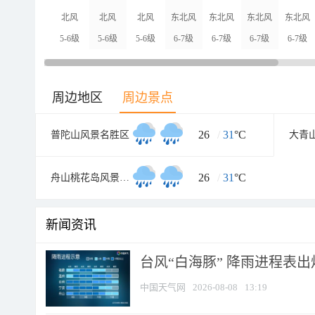
北风
北风
北风
东北风
东北风
东北风
东北风
5-6级
5-6级
5-6级
6-7级
6-7级
6-7级
6-7级
周边地区
周边景点
26
/
31
°C
普陀山风景名胜区
大青
26
/
31
°C
舟山桃花岛风景旅游区
新闻资讯
台风“白海豚” 降雨进程表出炉
中国天气网
2026-08-08
13:19