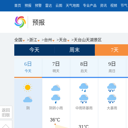
首页
预报
预警
雷达
云图
天气地图
专业产品
资讯
视频
节气
预报
全国
>
浙江
>
台州
>
天台
>
天台山天湖景区
今天
周末
7天
6日
7日
8日
9日
今天
明天
后天
周日
阴
阴转小雨
中雨转暴雨
大暴雨
36°C
31°C