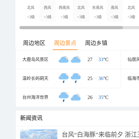
北风
西风
西南风
北风
东南风
南风
北风
<3级
<3级
<3级
<3级
<3级
<3级
<3级
周边地区
周边景点
周边乡镇
27
/
33
°C
大鹿岛风景区
仙居
25
/
36
°C
温岭长屿硐天
26
/
35
°C
台州海洋世界
新闻资讯
台风“白海豚”来临前夕 浙