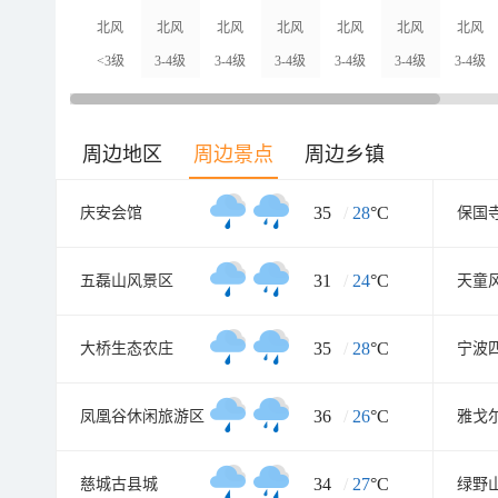
北风
北风
北风
北风
北风
北风
北风
<3级
3-4级
3-4级
3-4级
3-4级
3-4级
3-4级
周边地区
周边景点
周边乡镇
35
/
28
°C
庆安会馆
保国
31
/
24
°C
五磊山风景区
天童
35
/
28
°C
大桥生态农庄
36
/
26
°C
凤凰谷休闲旅游区
34
/
27
°C
慈城古县城
绿野