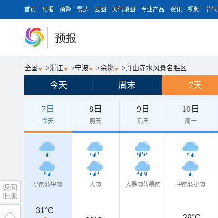
首页
预报
预警
雷达
云图
天气地图
专业产品
资讯
视频
节气
预报
全国
>
浙江
>
宁波
>
余姚
>
丹山赤水风景名胜区
今天
周末
7天
7日
8日
9日
10日
今天
明天
后天
周一
小雨转中雨
大雨
大暴雨转暴雨
中雨转小雨
31°C
29°C