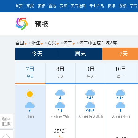
首页
预报
预警
雷达
云图
天气地图
专业产品
资讯
视频
节气
预报
全国
>
浙江
>
嘉兴
>
海宁
>
海宁中国皮革城A座
今天
周末
7天
7日
8日
9日
10日
今天
明天
后天
周一
小雨
小雨转中雨
大雨转特大暴雨
大雨转小雨
35°C