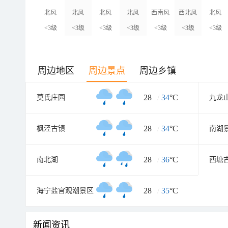
北风
北风
北风
北风
西南风
西北风
北风
<3级
<3级
<3级
<3级
<3级
<3级
<3级
周边地区
周边景点
周边乡镇
28
/
34
°C
莫氏庄园
28
/
34
°C
枫泾古镇
南湖
28
/
36
°C
南北湖
西塘
28
/
35
°C
海宁盐官观潮景区
新闻资讯