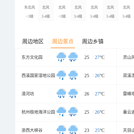
东北风
北风
北风
北风
北风
北风
北风
<3级
3-4级
<3级
3-4级
3-4级
3-4级
3-4级
周边地区
周边景点
周边乡镇
25
/
27
°C
东方文化园
灵山
25
/
26
°C
西溪国家湿地公园
双溪
26
/
27
°C
清河坊
雷峰
25
/
26
°C
杭州极地海洋公园
垂云
23
/
25
°C
浙西大峡谷
天目