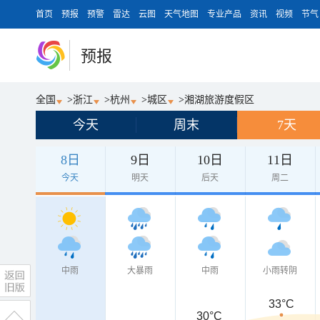
首页
预报
预警
雷达
云图
天气地图
专业产品
资讯
视频
节气
预报
全国
>
浙江
>
杭州
>
城区
>
湘湖旅游度假区
今天
周末
7天
8日
9日
10日
11日
今天
明天
后天
周二
中雨
大暴雨
中雨
小雨转阴
33°C
30°C