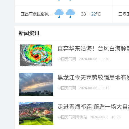
33
/
22
°C
宜昌车溪民俗风景区
三峡
新闻资讯
直奔华东沿海！台风白海豚影
中国天气网
2026-08-06
11:30
黑龙江今天雨势较强局地有暴
中国天气网
2026-08-06
11:15
走进青海祁连 邂逅一场大
中国天气网青海站
2026-08-06
10:26