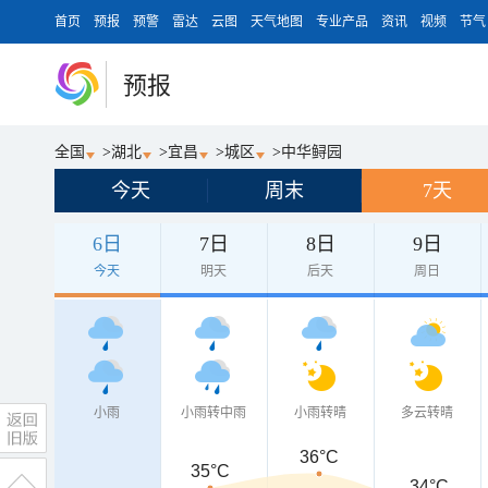
首页
预报
预警
雷达
云图
天气地图
专业产品
资讯
视频
节气
预报
全国
>
湖北
>
宜昌
>
城区
>
中华鲟园
今天
周末
7天
6日
7日
8日
9日
今天
明天
后天
周日
小雨
小雨转中雨
小雨转晴
多云转晴
36°C
35°C
34°C