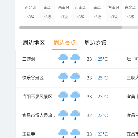
西北风
南风
西南风
西南风
南风
东南风
东北风
<3级
<3级
<3级
<3级
<3级
<3级
<3级
周边地区
周边景点
周边乡镇
33
/
25
°C
三游洞
坛子
33
/
25
°C
快乐谷景区
三峡
33
/
23
°C
当阳玉泉风景区
32
/
22
°C
宜昌市情人泉旅游区
33
/
23
°C
玉泉寺