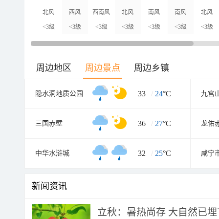
北风
西风
西南风
北风
南风
南风
北风
<3级
<3级
<3级
<3级
<3级
<3级
<3级
周边地区
周边景点
周边乡镇
33
/
24
°C
隐水洞地质公园
九宫
36
/
27
°C
三国赤壁
32
/
25
°C
中华水浒城
新闻资讯
立秋：暑热尚存 大自然已