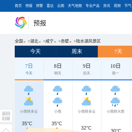
首页
预报
预警
雷达
云图
天气地图
专业产品
资讯
视频
节气
预报
全国
>
湖北
>
咸宁
>
赤壁
>
陆水湖风景区
今天
周末
7天
7日
8日
9日
10日
今天
明天
后天
周一
小雨转多云
小雨
小雨转多云
小雨转大雨
35°C
35°C
32°C
30°C