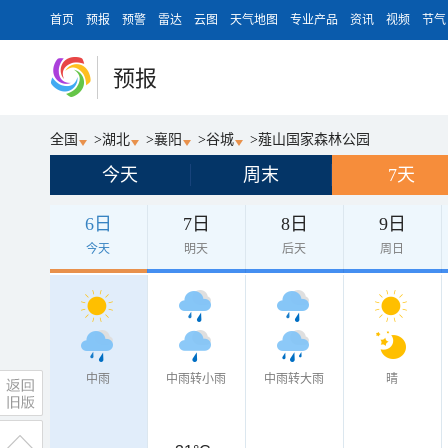
首页
预报
预警
雷达
云图
天气地图
专业产品
资讯
视频
节气
预报
全国
>
湖北
>
襄阳
>
谷城
>
薤山国家森林公园
今天
周末
7天
6日
7日
8日
9日
今天
明天
后天
周日
中雨
中雨转小雨
中雨转大雨
晴