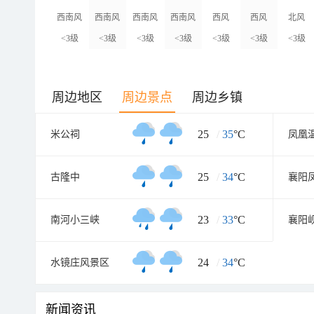
西南风
西南风
西南风
西南风
西风
西风
北风
<3级
<3级
<3级
<3级
<3级
<3级
<3级
周边地区
周边景点
周边乡镇
25
/
35
°C
米公祠
凤凰
25
/
34
°C
古隆中
23
/
33
°C
南河小三峡
襄阳
24
/
34
°C
水镜庄风景区
新闻资讯