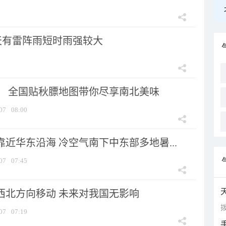
天有雷阵雨短时雨强较大
节！ 全国贴秋膘地图带你尽享南北美味
07
08:00
靠近华东沿海 冷空气南下中东部多地暑...
07
07:45
向西北方向移动 未来对我国无影响
拨
07
07:19