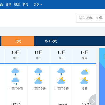
品
资讯
视频
节气
更多
7天
8-15天
10日
11日
12日
13日
周一
周二
周三
周四
小雨转中雨
中雨转多云
小雨转多云
多云
32°C
32°C