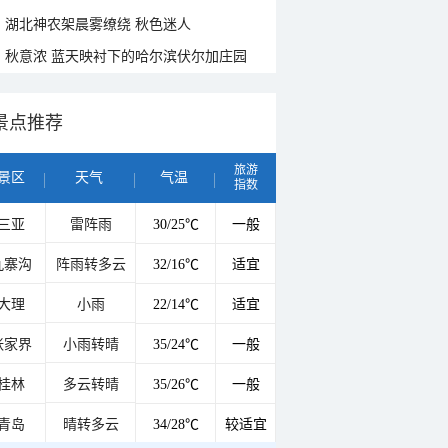
湖北神农架晨雾缭绕 秋色迷人
秋意浓 蓝天映衬下的哈尔滨伏尔加庄园
景点推荐
旅游
景区
天气
气温
指数
三亚
雷阵雨
30/25℃
一般
九寨沟
阵雨转多云
32/16℃
适宜
大理
小雨
22/14℃
适宜
张家界
小雨转晴
35/24℃
一般
桂林
多云转晴
35/26℃
一般
青岛
晴转多云
34/28℃
较适宜