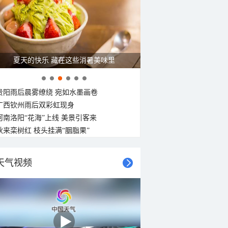
东北风
东北风
东北风
东北风
东北风
北风
北风
北风
<3级
<3级
<3级
<3级
<3级
<3级
<3级
<3级
夏天的快乐 藏在这些消暑美味里
贵阳雨后晨雾缭绕 宛如水墨画卷
广西钦州雨后双彩虹现身
河南洛阳“花海”上线 美景引客来
秋来栾树红 枝头挂满“胭脂果”
天气视频