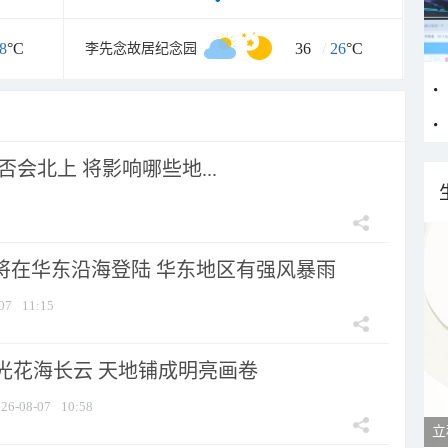
8
°C
36
/
26
°C
李先念故居纪念园
会北上 将影响哪些地...
”将在华东沿海登陆 华东地区有强风暴雨
07
11:15
光花海长云 天地铺成明亮画卷
26-08-07
10:58
立