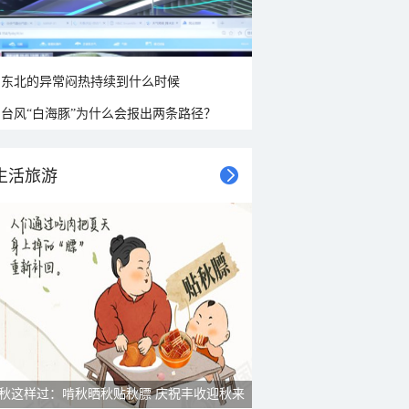
东北的异常闷热持续到什么时候
台风“白海豚”为什么会报出两条路径？
生活旅游
秋这样过：啃秋晒秋贴秋膘 庆祝丰收迎秋来