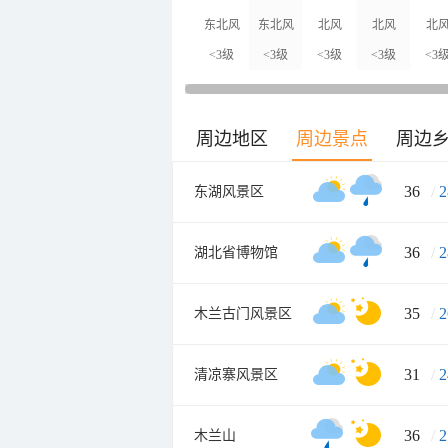
东北风
东北风
北风
北风
北
<3级
<3级
<3级
<3级
<3
周边地区
周边景点
周边
36
/
2
东湖风景区
36
/
2
湖北省博物馆
35
/
2
木兰古门风景区
31
/
2
清凉寨风景区
36
/
2
木兰山