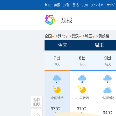
首页
预报
预警
雷达
云图
天气地图
专业产
预报
全国
>
湖北
>
武汉
>
城区
>
黄鹤楼
今天
周末
7日
8日
9日
今天
明天
后天
小雨转晴
小雨转晴
小雨转阴
37°C
37°C
34°C