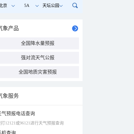
北京
5A
天坛公园
气象产品
全国降水量预报
强对流天气公报
全国地质灾害预报
气象服务
天气预报电话查询
打12121或96121进行天气预报查询
手机查询