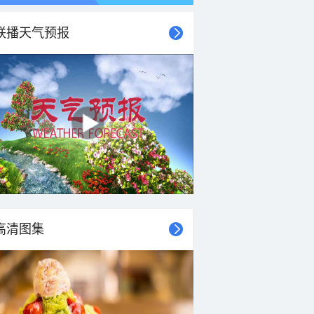
联播天气预报
21时
22时
23时
00时
01时
02时
03时
04时
高清图集
33°C
33°C
32°C
32°C
31°C
31°C
30°C
30°C
3