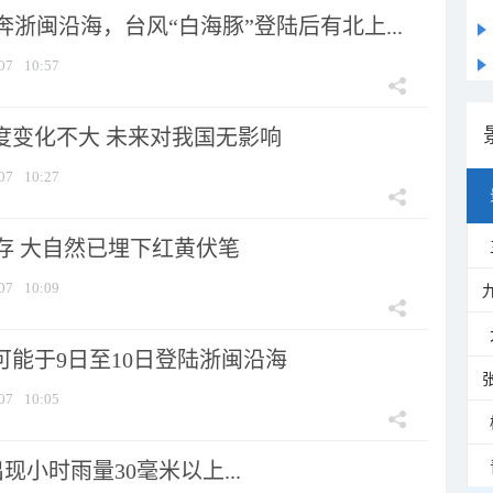
浙闽沿海，台风“白海豚”登陆后有北上...
07
10:57
强度变化不大 未来对我国无影响
07
10:27
存 大自然已埋下红黄伏笔
07
10:09
可能于9日至10日登陆浙闽沿海
07
10:05
小时雨量30毫米以上...