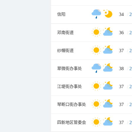
34
/
2
信阳
36
/
2
邓南街道
37
/
2
纱帽街道
38
/
2
翠微街办事处
37
/
2
江堤街办事处
37
/
2
琴断口街办事处
37
/
2
四新地区管委会