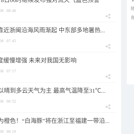
月8日06时继续发布强对流天气蓝色预警
08
08:46
靠近浙闽沿海风雨渐起 中东部多地暑热...
08
07:45
强度缓慢增强 未来对我国无影响
08
07:17
晴到多云天气为主 最高气温降至31℃...
08
06:52
橙色！“白海豚”将在浙江至福建一带沿...
08
06:10