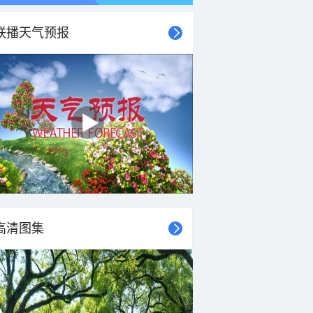
联播天气预报
21时
22时
23时
00时
01时
02时
03时
04时
高清图集
30°C
29°C
29°C
28°C
27°C
27°C
27°C
26°C
2