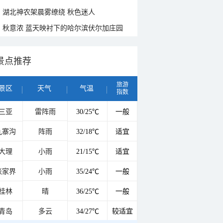
湖北神农架晨雾缭绕 秋色迷人
秋意浓 蓝天映衬下的哈尔滨伏尔加庄园
景点推荐
旅游
景区
天气
气温
指数
三亚
雷阵雨
30/25℃
一般
九寨沟
阵雨
32/18℃
适宜
大理
小雨
21/15℃
适宜
张家界
小雨
35/24℃
一般
桂林
晴
36/25℃
一般
青岛
多云
34/27℃
较适宜