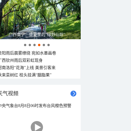
东北风
东北风
北风
东北风
东北风
北风
东北风
东北风
<3级
<3级
<3级
<3级
<3级
<3级
<3级
<3级
广西南宁：盛夏里的“绿野仙踪”
贵阳雨后晨雾缭绕 宛如水墨画卷
广西钦州雨后双彩虹现身
河南洛阳“花海”上线 美景引客来
秋来栾树红 枝头挂满“胭脂果”
天气视频