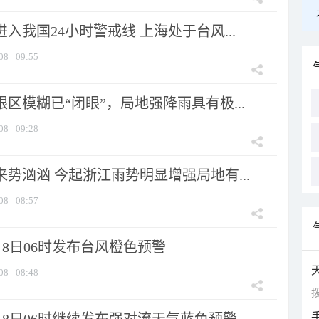
进入我国24小时警戒线 上海处于台风...
08
09:55
眼区模糊已“闭眼”，局地强降雨具有极...
08
09:28
来势汹汹 今起浙江雨势明显增强局地有...
08
08:57
8日06时发布台风橙色预警
08
08:48
拨