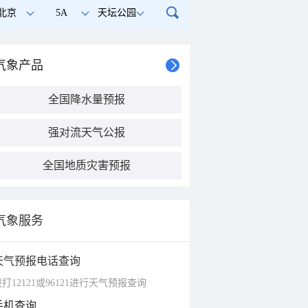
北京
5A
天坛公园
气象产品
全国降水量预报
强对流天气公报
全国地质灾害预报
气象服务
天气预报电话查询
打12121或96121进行天气预报查询
手机查询