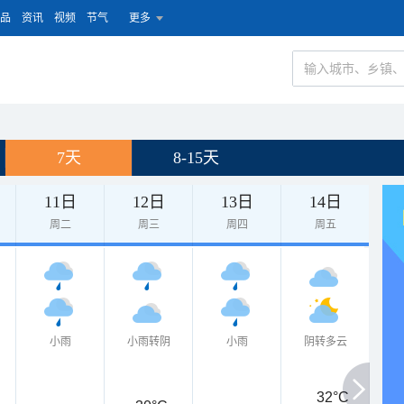
品
资讯
视频
节气
更多
7天
8-15天
11日
12日
13日
14日
周二
周三
周四
周五
小雨
小雨转阴
小雨
阴转多云
32°C