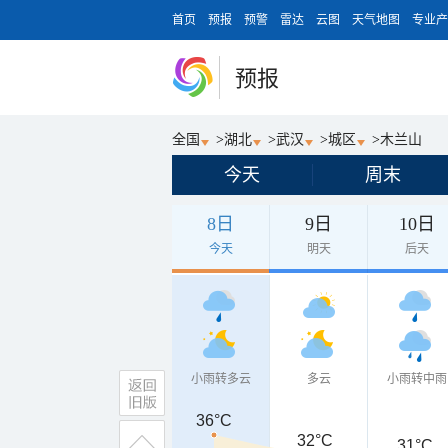
首页
预报
预警
雷达
云图
天气地图
专业产
预报
全国
>
湖北
>
武汉
>
城区
>
木兰山
今天
周末
8日
9日
10日
今天
明天
后天
小雨转多云
多云
小雨转中雨
36°C
32°C
31°C