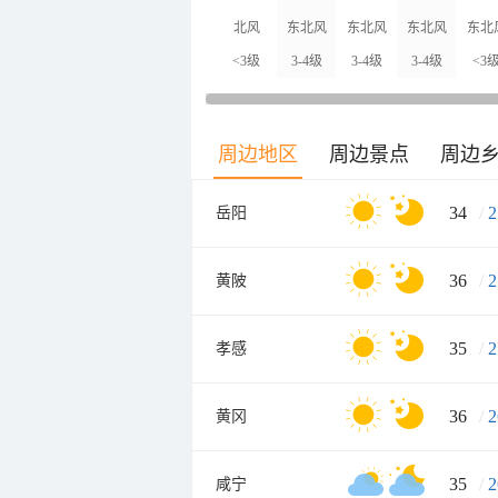
北风
东北风
东北风
东北风
东北
<3级
3-4级
3-4级
3-4级
<3
周边地区
周边景点
周边
34
/
2
岳阳
36
/
2
黄陂
35
/
2
孝感
36
/
2
黄冈
35
/
2
咸宁