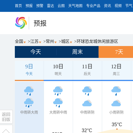
首页
预报
预警
雷达
云图
天气地图
专业产品
资讯
视频
节气
预报
全国
>
江苏
>
常州
>
城区
>
环球恐龙城休闲旅游区
今天
周末
7天
9日
10日
11日
12日
今天
明天
后天
周三
中雨转大雨
大雨转中雨
中雨转阴
小雨转阴
35°C
32°C