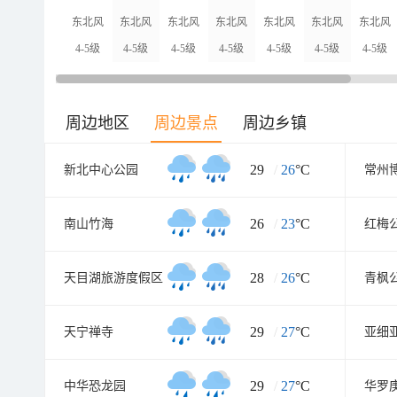
东北风
东北风
东北风
东北风
东北风
东北风
东北风
4-5级
4-5级
4-5级
4-5级
4-5级
4-5级
4-5级
周边地区
周边景点
周边乡镇
29
/
26
°C
新北中心公园
常州
26
/
23
°C
南山竹海
红梅
28
/
26
°C
天目湖旅游度假区
青枫
29
/
27
°C
天宁禅寺
亚细
29
/
27
°C
中华恐龙园
华罗