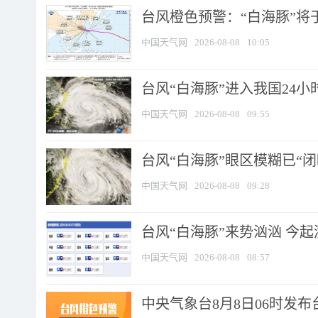
台风橙色预警：“白海豚”将于
中国天气网
2026-08-08
10:05
台风“白海豚”进入我国24小时
中国天气网
2026-08-08
09:55
台风“白海豚”眼区模糊已“闭
中国天气网
2026-08-08
09:28
台风“白海豚”来势汹汹 今起
中国天气网
2026-08-08
08:57
中央气象台8月8日06时发