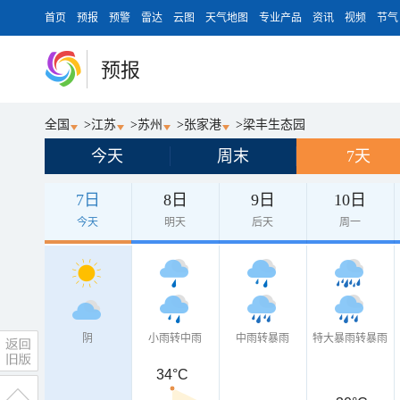
首页
预报
预警
雷达
云图
天气地图
专业产品
资讯
视频
节气
预报
全国
>
江苏
>
苏州
>
张家港
>
梁丰生态园
今天
周末
7天
7日
8日
9日
10日
今天
明天
后天
周一
阴
小雨转中雨
中雨转暴雨
特大暴雨转暴雨
34°C