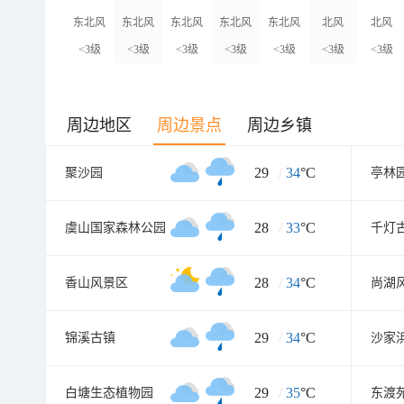
东北风
东北风
东北风
东北风
东北风
北风
北风
<3级
<3级
<3级
<3级
<3级
<3级
<3级
周边地区
周边景点
周边乡镇
29
/
34
°C
聚沙园
亭林
28
/
33
°C
虞山国家森林公园
千灯
28
/
34
°C
香山风景区
尚湖
29
/
34
°C
锦溪古镇
沙家
29
/
35
°C
白塘生态植物园
东渡