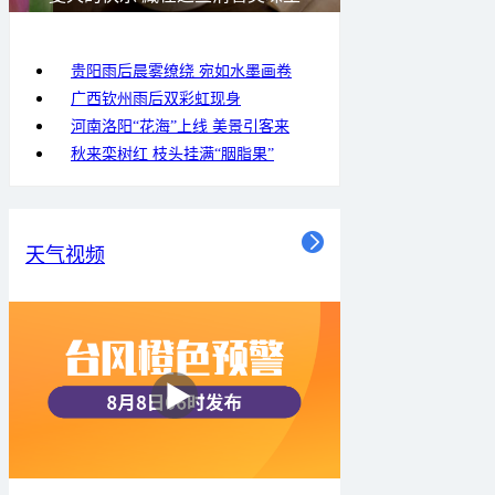
贵阳雨后晨雾缭绕 宛如水墨画卷
广西钦州雨后双彩虹现身
河南洛阳“花海”上线 美景引客来
秋来栾树红 枝头挂满“胭脂果”
天气视频