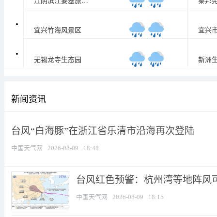
江阴滨江要塞旅游区
秦邦
26
/
29
°C
宜兴竹海风景区
宜兴
23
/
29
°C
无锡龙寺生态园
新洲
26
/
29
°C
新闻资讯
台风“白海豚”在浙江省乐清市沿海再次登陆
中国天气网
2026-08-09
18:48
​台风红色预警：杭州湾等地阵风可
中国天气网
2026-08-09
18:15