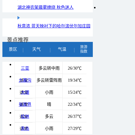
湖北神农架晨雾缭绕 秋色迷人
秋意浓 蓝天映衬下的哈尔滨伏尔加庄园
景点推荐
旅游
景区
天气
气温
指数
三亚
多云转中雨
26/30℃
九寨沟
多云转雷阵雨
19/34℃
适宜
大理
小雨
15/24℃
适宜
张家界
晴
22/34℃
适宜
桂林
多云
26/37℃
适宜
青岛
小雨
27/29℃
适宜