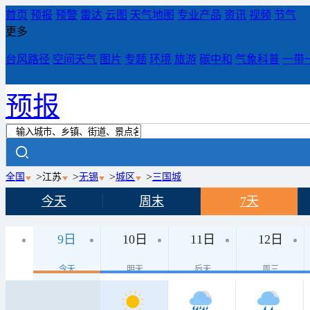
首页
预报
预警
雷达
云图
天气地图
专业产品
资讯
视频
节气
更多
台风路径
空间天气
图片
专题
环境
旅游
碳中和
气象科普
一带
预报
>
>
>
>
全国
江苏
无锡
城区
三国城
今天
周末
7天
9日
10日
11日
12日
今天
明天
后天
周三
15日