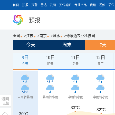
首页
预报
预警
雷达
云图
天气地图
专业产品
资讯
视频
节气
预报
全国
>
江苏
>
南京
>
溧水
>
傅家边农业科技园
今天
周末
7天
9日
10日
11日
12日
今天
明天
后天
周三
中雨转暴雨
暴雨转小雨
中雨转小雨
中雨转小雨
33°C
32°C
30°C