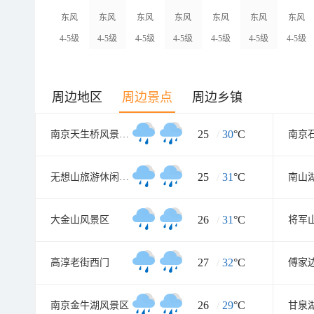
东风
东风
东风
东风
东风
东风
东风
4-5级
4-5级
4-5级
4-5级
4-5级
4-5级
4-5级
周边地区
周边景点
周边乡镇
25
/
30
°C
南京天生桥风景名胜区
25
/
31
°C
无想山旅游休闲度假区
南山
26
/
31
°C
大金山风景区
将军
27
/
32
°C
高淳老街西门
傅家
26
/
29
°C
南京金牛湖风景区
甘泉