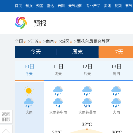
首页
预报
预警
雷达
云图
天气地图
专业产品
资讯
视频
节气
预报
全国
>
江苏
>
南京
>
城区
>
雨花台风景名胜区
今天
周末
7天
10日
11日
12日
13日
今天
明天
后天
周四
大雨
大雨转中雨
大雨转暴雨
大雨
32°C
30°C
30°C