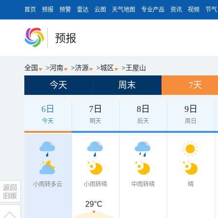
首页
预报
预警
雷达
云图
天气地图
专业产品
资讯
视频
节气
预报
全国
>
河南
>
济源
>
城区
>
王屋山
今天
周末
7天
6日
7日
8日
9日
今天
明天
后天
周日
小雨转多云
小雨转晴
中雨转晴
晴
29°C