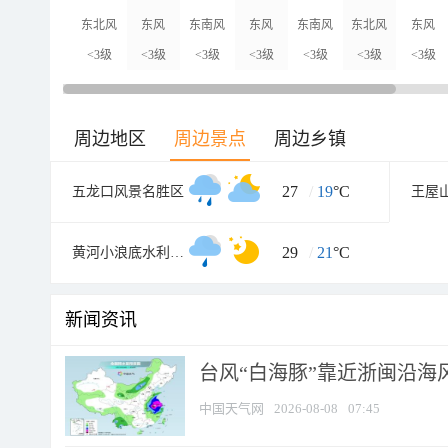
东北风
东风
东南风
东风
东南风
东北风
东风
<3级
<3级
<3级
<3级
<3级
<3级
<3级
周边地区
周边景点
周边乡镇
27
/
19
°C
五龙口风景名胜区
王屋
29
/
21
°C
黄河小浪底水利枢纽风景区
新闻资讯
台风“白海豚”靠近浙闽沿海风
中国天气网
2026-08-08
07:45