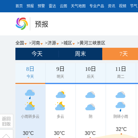
首页
预报
预警
雷达
云图
天气地图
专业产品
资讯
视频
节气
预报
全国
>
河南
>
济源
>
城区
>
黄河三峡景区
今天
周末
7天
8日
9日
10日
11日
今天
明天
后天
周二
小雨转多云
多云
阴
阴转小雨
32°C
30°C
30°C
30°C