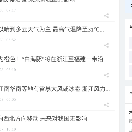
08
07:17
晴到多云天气为主 最高气温降至31℃...
08
06:52
橙色！“白海豚”将在浙江至福建一带沿...
08
06:10
南华南等地有雷暴大风或冰雹 浙江风力...
08
06:05
将向西北方向移动 未来对我国无影响
拨
07
18:10