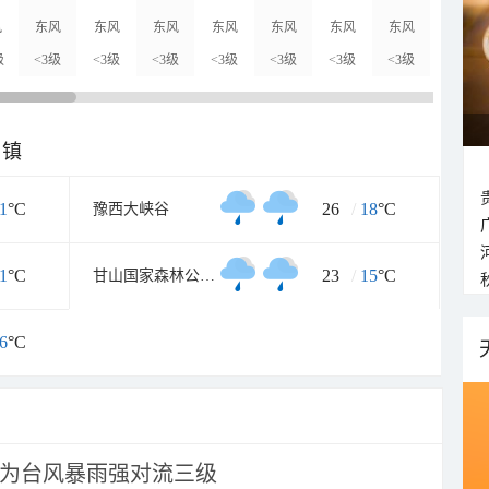
风
东风
东风
东风
东风
东风
东风
东风
东风
级
<3级
<3级
<3级
<3级
<3级
<3级
<3级
<3级
乡镇
1
°C
26
/
18
°C
豫西大峡谷
1
°C
23
/
15
°C
甘山国家森林公园南门
6
°C
为台风暴雨强对流三级