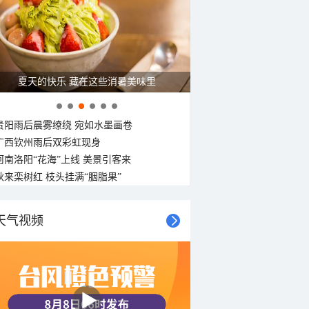
东风
东风
东南风
东风
东风
东南风
东风
东风
<3级
<3级
<3级
<3级
<3级
<3级
<3级
<3级
广西南宁：盛夏里的“绿野仙踪”
贵阳雨后晨雾缭绕 宛如水墨画卷
广西钦州雨后双彩虹现身
河南洛阳“花海”上线 美景引客来
秋来栾树红 枝头挂满“胭脂果”
天气视频