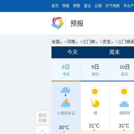
首页
预报
预警
雷达
云图
天气地图
专业产
预报
全国
>
河南
>
三门峡
>
灵宝
>
三门峡
今天
周末
8日
9日
10日
今天
明天
后天
小雨转多云
晴
晴转阴
31°C
31°C
30°C