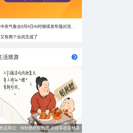
中央气象台8月8日06时继续发布强对流天气蓝色预警
又有两个台风生成了
生活旅游
雨后峨眉沟壑尽显 金顶显真容