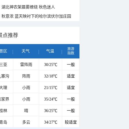
湖北神农架晨雾缭绕 秋色迷人
秋意浓 蓝天映衬下的哈尔滨伏尔加庄园
景点推荐
旅游
景区
天气
气温
指数
三亚
雷阵雨
30/25℃
一般
九寨沟
阵雨
32/18℃
适宜
大理
小雨
21/15℃
适宜
张家界
小雨
35/24℃
一般
桂林
晴
36/25℃
一般
青岛
多云
34/27℃
较适宜