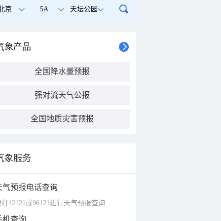
北京
5A
天坛公园
气象产品
全国降水量预报
强对流天气公报
全国地质灾害预报
气象服务
天气预报电话查询
打12121或96121进行天气预报查询
手机查询