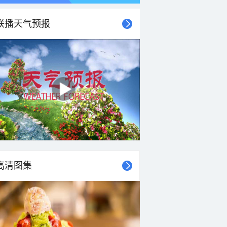
联播天气预报
21时
22时
23时
00时
01时
02时
03时
04时
高清图集
24°C
24°C
23°C
23°C
23°C
23°C
22°C
22°C
2