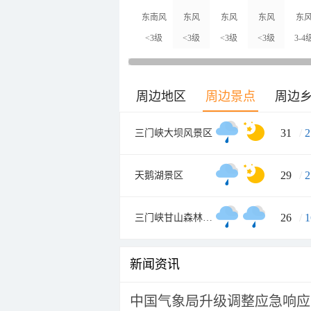
东南风
东风
东风
东风
东
<3级
<3级
<3级
<3级
3-4
周边地区
周边景点
周边
31
/
2
三门峡大坝风景区
29
/
2
天鹅湖景区
26
/
1
三门峡甘山森林公园
新闻资讯
中国气象局升级调整应急响应