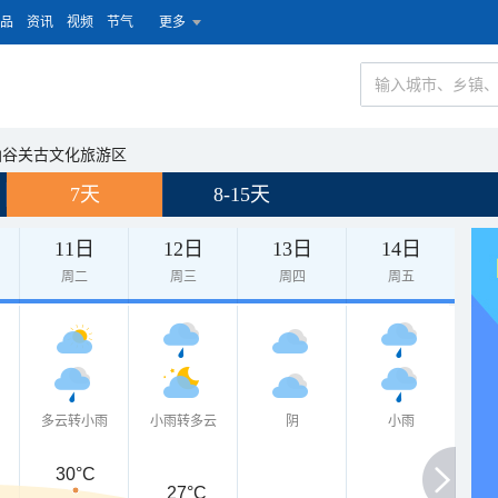
品
资讯
视频
节气
更多
函谷关古文化旅游区
7天
8-15天
11日
12日
13日
14日
周二
周三
周四
周五
多云转小雨
小雨转多云
阴
小雨
30°C
27°C