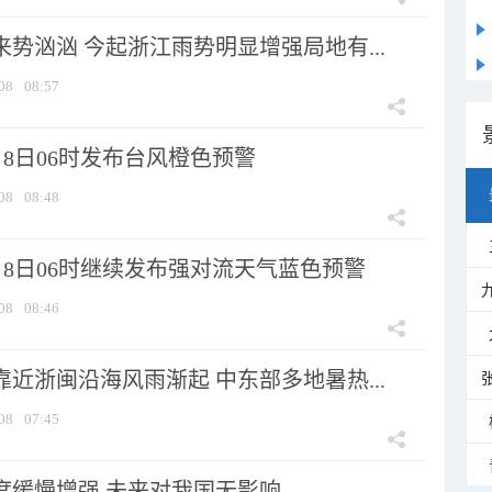
来势汹汹 今起浙江雨势明显增强局地有...
08
08:57
8日06时发布台风橙色预警
08
08:48
月8日06时继续发布强对流天气蓝色预警
08
08:46
靠近浙闽沿海风雨渐起 中东部多地暑热...
08
07:45
强度缓慢增强 未来对我国无影响