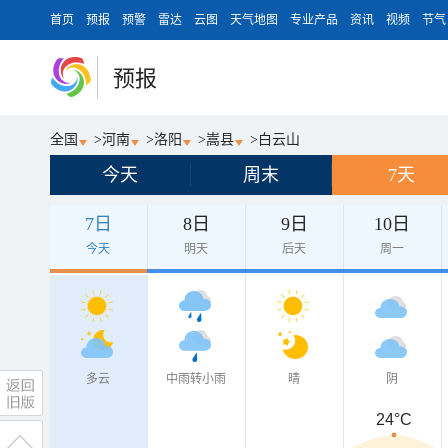
首页
预报
预警
雷达
云图
天气地图
专业产品
资讯
视频
节气
预报
全国
>
河南
>
洛阳
>
嵩县
>
白云山
今天
周末
7天
7日
8日
9日
10日
今天
明天
后天
周一
多云
中雨转小雨
晴
阴
24°C