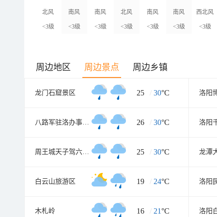
北风
南风
南风
北风
南风
南风
西北风
<3级
<3级
<3级
<3级
<3级
<3级
<3级
周边地区
周边景点
周边乡镇
25
/
30
°C
龙门石窟景区
洛阳
26
/
30
°C
八路军驻洛办事处纪念馆
洛阳
25
/
30
°C
周王城天子驾六博物馆
龙潭
19
/
24
°C
白云山旅游区
洛阳
16
/
21
°C
木札岭
洛阳