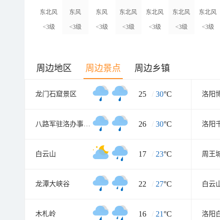
东北风
东风
东风
东北风
东北风
东北风
东北风
<3级
<3级
<3级
<3级
<3级
<3级
<3级
周边地区
周边景点
周边乡镇
25
/
30
°C
龙门石窟景区
洛阳
26
/
30
°C
八路军驻洛办事处纪念馆
洛阳
17
/
23
°C
白云山
22
/
27
°C
龙潭大峡谷
白云
16
/
21
°C
木札岭
洛阳