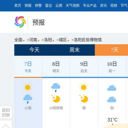
首页
预报
预警
雷达
云图
天气地图
专业产品
资讯
视频
节气
预报
全国
>
河南
>
洛阳
>
城区
>
洛阳民俗博物馆
今天
周末
7天
7日
8日
9日
10日
今天
明天
后天
周一
小雨
小雨转晴
晴
阴
31°C