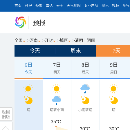
首页
预报
预警
雷达
云图
天气地图
专业产品
资讯
视频
节气
预报
全国
>
河南
>
开封
>
城区
>
清明上河园
今天
周末
7天
6日
7日
8日
9日
今天
明天
后天
周日
晴
晴转小雨
小雨转晴
晴
35°C
30°C
30°C