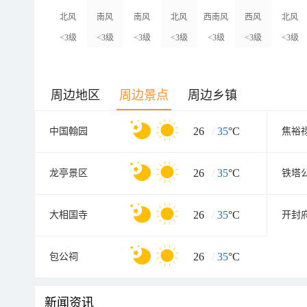
北风
南风
南风
北风
西南风
西风
北风
<3级
<3级
<3级
<3级
<3级
<3级
<3级
周边地区
周边景点
周边乡镇
26
/
35
°C
中国翰园
焦裕
26
/
35
°C
龙亭景区
铁塔
26
/
35
°C
大相国寺
开封
26
/
35
°C
包公祠
新闻资讯