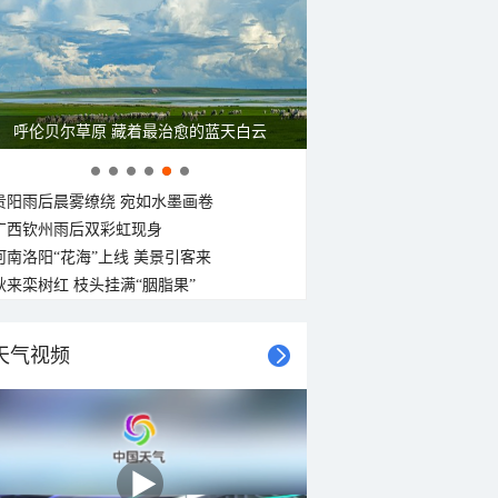
东北风
东北风
东北风
东北风
东北风
东北风
南风
南风
<3级
<3级
<3级
<3级
<3级
<3级
<3级
3-4级
呼伦贝尔草原 藏着最治愈的蓝天白云
贵阳雨后晨雾缭绕 宛如水墨画卷
广西钦州雨后双彩虹现身
河南洛阳“花海”上线 美景引客来
秋来栾树红 枝头挂满“胭脂果”
天气视频