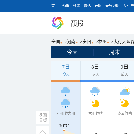
首页
预报
预警
雷达
云图
天气地图
专业产
预报
全国
>
河南
>
安阳
>
林州
>
太行大峡
今天
周末
7日
8日
9日
今天
明天
后天
小雨转大雨
大雨转晴
多云转晴
30°C