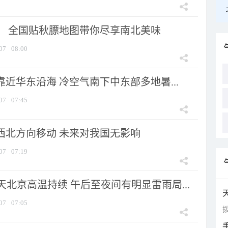
节！ 全国贴秋膘地图带你尽享南北美味
07
08:00
靠近华东沿海 冷空气南下中东部多地暑...
07
07:45
向西北方向移动 未来对我国无影响
07
07:19
北京高温持续 午后至夜间有明显雷雨局...
07
07:05
拨