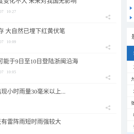
强度变化不大 未来对我国无影响
07
10:27
存 大自然已埋下红黄伏笔
07
10:09
可能于9日至10日登陆浙闽沿海
07
10:05
小时雨量30毫米以上...
天有雷阵雨短时雨强较大