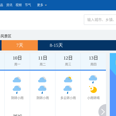
品
资讯
视频
节气
更多
谷风景区
7天
8-15天
10日
11日
12日
13日
周一
周二
周三
周四
阴转小雨
阴转小雨
多云转小雨
小雨转晴