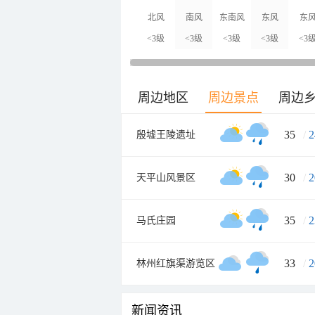
北风
南风
东南风
东风
东
<3级
<3级
<3级
<3级
<3
周边地区
周边景点
周边
35
/
2
殷墟王陵遗址
30
/
2
天平山风景区
35
/
2
马氏庄园
33
/
2
林州红旗渠游览区
新闻资讯