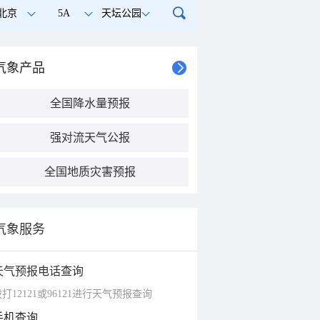
北京
5A
天坛公园
气象产品
全国降水量预报
强对流天气公报
全国地质灾害预报
气象服务
天气预报电话查询
打12121或96121进行天气预报查询
手机查询