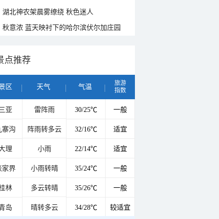
湖北神农架晨雾缭绕 秋色迷人
秋意浓 蓝天映衬下的哈尔滨伏尔加庄园
景点推荐
旅游
景区
天气
气温
指数
三亚
雷阵雨
30/25℃
一般
九寨沟
阵雨转多云
32/16℃
适宜
大理
小雨
22/14℃
适宜
张家界
小雨转晴
35/24℃
一般
桂林
多云转晴
35/26℃
一般
青岛
晴转多云
34/28℃
较适宜