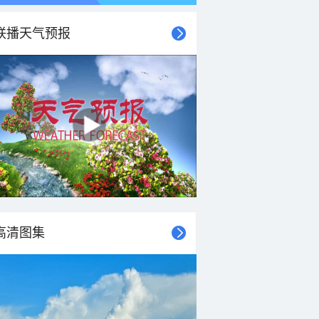
联播天气预报
21时
22时
23时
00时
01时
02时
03时
04时
高清图集
26°C
26°C
26°C
26°C
25°C
24°C
23°C
23°C
2