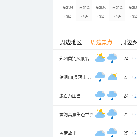
东北风
东北风
东北风
东北风
东北
<3级
<3级
<3级
<3级
<3
周边地区
周边景点
周边
24
/
2
郑州黄河风景名胜区
23
/
2
始祖山(具茨山景区
24
/
2
康百万庄园
25
/
2
黄河富景生态世界
25
/
2
黄帝故里