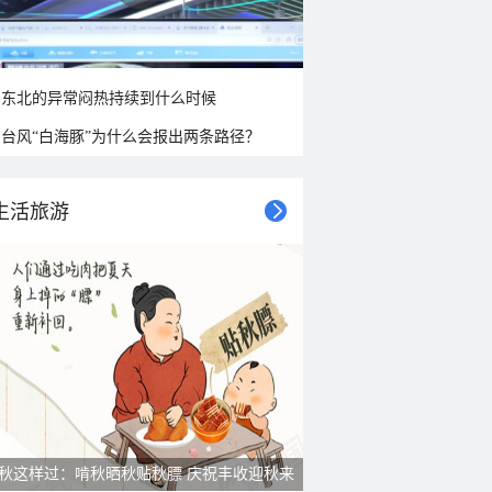
东北的异常闷热持续到什么时候
台风“白海豚”为什么会报出两条路径？
生活旅游
秋这样过：啃秋晒秋贴秋膘 庆祝丰收迎秋来