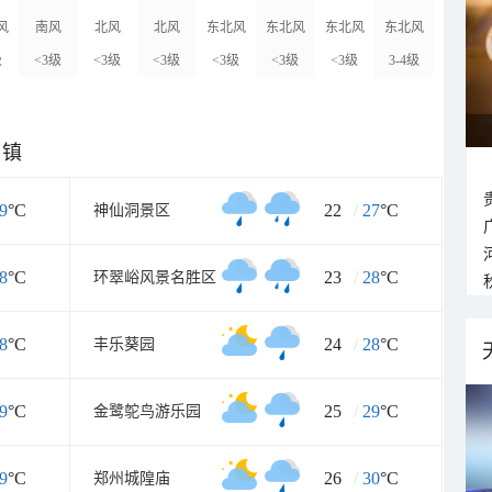
风
南风
北风
北风
东北风
东北风
东北风
东北风
级
<3级
<3级
<3级
<3级
<3级
<3级
3-4级
乡镇
9
°C
22
/
27
°C
神仙洞景区
8
°C
23
/
28
°C
环翠峪风景名胜区
8
°C
24
/
28
°C
丰乐葵园
9
°C
25
/
29
°C
金鹭鸵鸟游乐园
9
°C
26
/
30
°C
郑州城隍庙