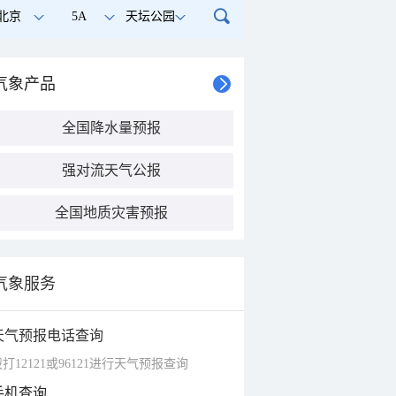
北京
5A
天坛公园
气象产品
全国降水量预报
强对流天气公报
全国地质灾害预报
气象服务
天气预报电话查询
打12121或96121进行天气预报查询
手机查询