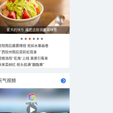
夏天的快乐 藏在这些消暑美味里
贵阳雨后晨雾缭绕 宛如水墨画卷
广西钦州雨后双彩虹现身
河南洛阳“花海”上线 美景引客来
秋来栾树红 枝头挂满“胭脂果”
天气视频