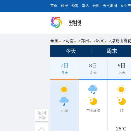
首页
预报
预警
雷达
云图
天气地图
专业产
预报
全国
>
河南
>
郑州
>
巩义
>
浮戏山雪
今天
周末
7日
8日
9日
今天
明天
后天
小雨
中雨转晴
晴
25°C