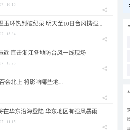
07
16:10
玉环热到破纪录 明天至10日台风携强...
07
15:34
”逼近 直击浙江各地防台风一线现场
07
15:26
会北上 将影响哪些地...
”将在华东沿海登陆 华东地区有强风暴雨
拨
07
11:15