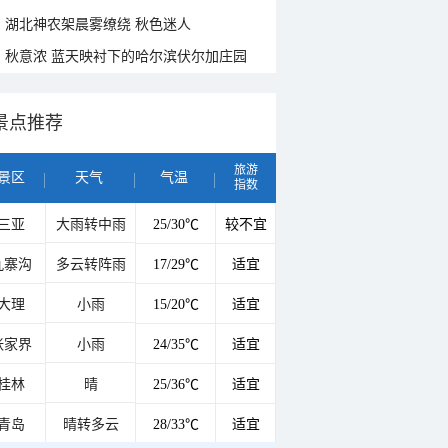
湖北神农架晨雾缭绕 秋色迷人
秋意浓 蓝天映衬下的哈尔滨伏尔加庄园
景点推荐
旅游
景区
天气
气温
指数
三亚
大雨转中雨
25/30℃
较不宜
九寨沟
多云转阵雨
17/29℃
适宜
大理
小雨
15/20℃
适宜
张家界
小雨
24/35℃
适宜
桂林
晴
25/36℃
适宜
青岛
晴转多云
28/33℃
适宜