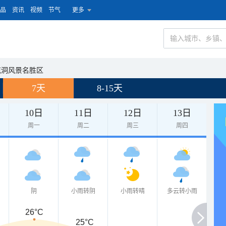
品
资讯
视频
节气
更多
花洞风景名胜区
7天
8-15天
10日
11日
12日
13日
周一
周二
周三
周四
阴
小雨转阴
小雨转晴
多云转小雨
26°C
25°C