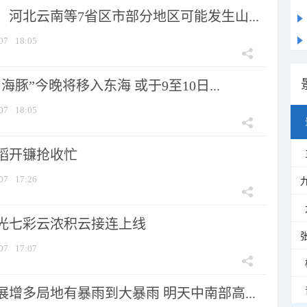
河北云南等7省区市部分地区可能发生山...
07
18:05
海豚”今晚将移入东海 或于9至10日...
07
18:05
稻开镰抢收忙
07
17:26
光七彩云浓积云接连上线
07
17:07
增多局地有暴雨到大暴雨 明天中南部高...