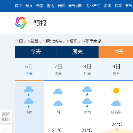
首页
预报
预警
雷达
云图
天气地图
专业产品
资讯
视频
节气
预报
全国
>
新疆
>
博尔塔拉
>
博乐
>
赛里木湖
今天
周末
7天
6日
7日
8日
9日
今天
明天
后天
周日
小雨
阴
小雨
晴转阴
24°C
21°C
21°C