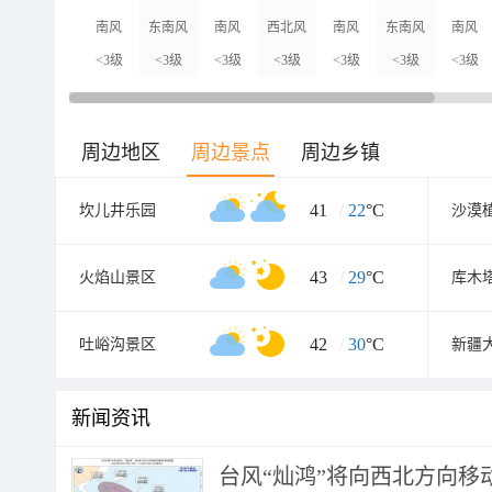
南风
东南风
南风
西北风
南风
东南风
南风
<3级
<3级
<3级
<3级
<3级
<3级
<3级
周边地区
周边景点
周边乡镇
41
/
22
°C
坎儿井乐园
沙漠
43
/
29
°C
火焰山景区
库木
42
/
30
°C
吐峪沟景区
新疆
新闻资讯
台风“灿鸿”将向西北方向移