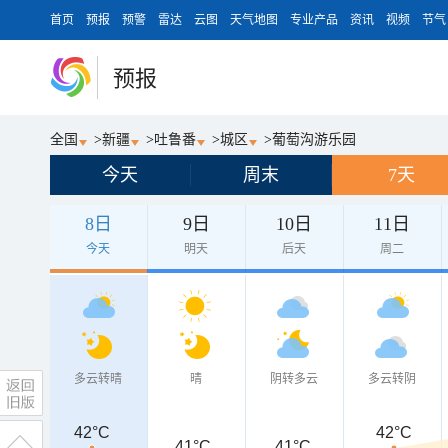
首页
预报
预警
雷达
云图
天气地图
专业产品
资讯
视频
节气
预报
全国
>
新疆
>
吐鲁番
>
城区
>
葡萄沟游乐园
今天
周末
7天
8日
9日
10日
11日
今天
明天
后天
周二
多云转晴
晴
阴转多云
多云转阴
42°C
42°C
41°C
41°C