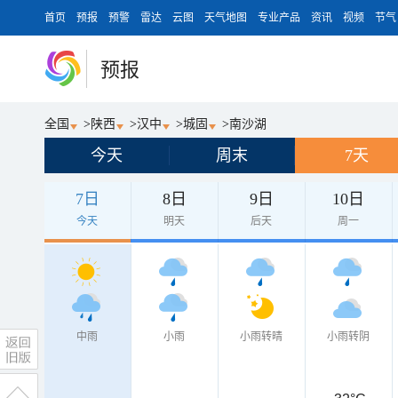
首页
预报
预警
雷达
云图
天气地图
专业产品
资讯
视频
节气
预报
全国
>
陕西
>
汉中
>
城固
>
南沙湖
今天
周末
7天
7日
8日
9日
10日
今天
明天
后天
周一
中雨
小雨
小雨转晴
小雨转阴