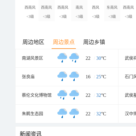
西南风
西南风
西南风
南风
西风
东南风
西南风
<3级
<3级
<3级
<3级
<3级
<3级
<3级
周边地区
周边景点
周边乡镇
22
/
30
°C
南湖风景区
武侯
16
/
25
°C
张良庙
石门
22
/
32
°C
蔡伦文化博物馆
武侯
22
/
32
°C
朱鹮生态园
汉中
新闻资讯