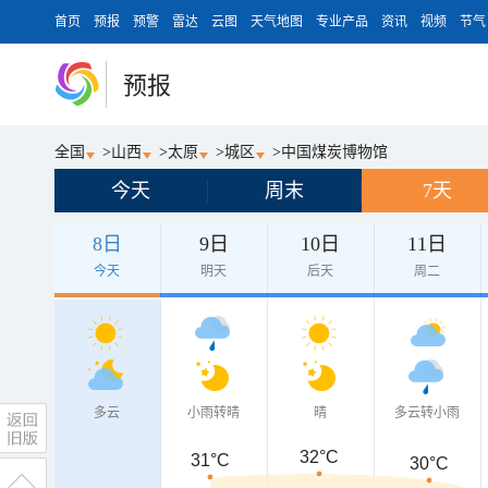
首页
预报
预警
雷达
云图
天气地图
专业产品
资讯
视频
节气
预报
全国
>
山西
>
太原
>
城区
>
中国煤炭博物馆
今天
周末
7天
8日
9日
10日
11日
今天
明天
后天
周二
多云
小雨转晴
晴
多云转小雨
32°C
31°C
30°C