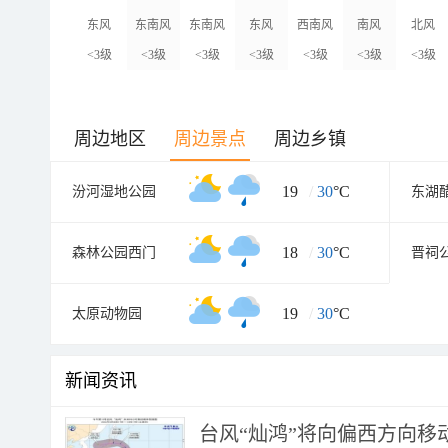
东风
东南风
东南风
东风
西南风
南风
北风
<3级
<3级
<3级
<3级
<3级
<3级
<3级
周边地区
周边景点
周边乡镇
19
/
30
°C
汾河湿地公园
东湖
18
/
30
°C
森林公园西门
晋祠
19
/
30
°C
太原动物园
新闻资讯
台风“灿鸿”将向偏西方向移