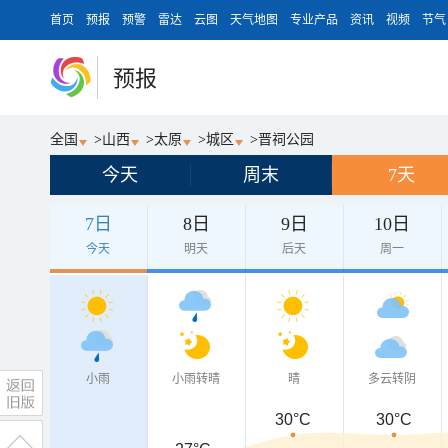
首页
预报
预警
雷达
云图
天气地图
专业产品
资讯
视频
节气
预报
全国
>
山西
>
太原
>
城区
>
晋祠公园
今天
周末
7天
7日
8日
9日
10日
今天
明天
后天
周一
小雨
小雨转晴
晴
多云转阴
30°C
30°C