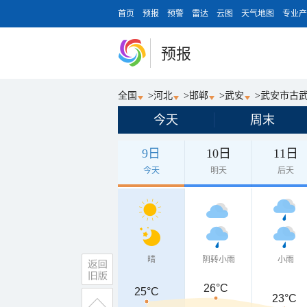
首页
预报
预警
雷达
云图
天气地图
专业产
预报
全国
>
河北
>
邯郸
>
武安
>
武安市古
今天
周末
9日
10日
11日
今天
明天
后天
晴
阴转小雨
小雨
26°C
25°C
23°C