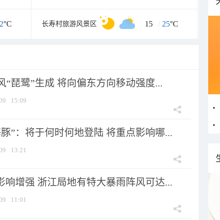
2
°C
15
/
25
°C
长寿村旅游风景区
风“琵鹭”生成 将向偏东方向移动强度...
09
15:09
豚”：将于何时何地登陆 将重点影响哪...
09
13:21
影响增强 浙江局地有特大暴雨阵风可达...
09
11:01