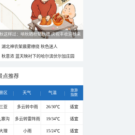
秋这样过：啃秋晒秋贴秋膘 庆祝丰收迎秋来
湖北神农架晨雾缭绕 秋色迷人
秋意浓 蓝天映衬下的哈尔滨伏尔加庄园
景点推荐
旅游
景区
天气
气温
指数
三亚
多云转中雨
26/30℃
适宜
九寨沟
多云转雷阵雨
19/34℃
适宜
大理
小雨
15/24℃
适宜