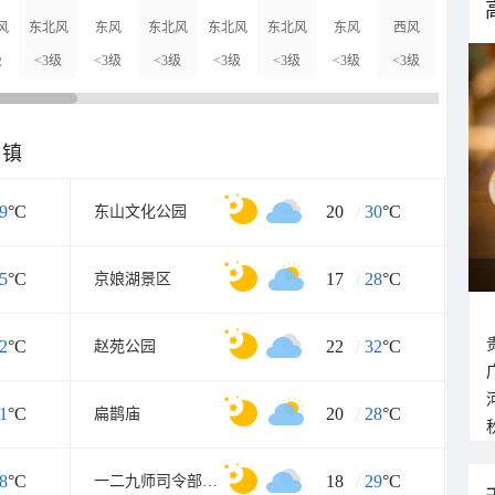
风
东北风
东风
东北风
东北风
东北风
东风
西风
西北风
级
<3级
<3级
<3级
<3级
<3级
<3级
<3级
<3级
乡镇
9
°C
20
/
30
°C
东山文化公园
5
°C
17
/
28
°C
京娘湖景区
2
°C
22
/
32
°C
赵苑公园
1
°C
20
/
28
°C
扁鹊庙
8
°C
18
/
29
°C
一二九师司令部旧址