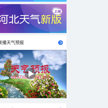
联播天气预报
21时
22时
23时
00时
01时
02时
03时
04时
20°C
19°C
18°C
18°C
18°C
17°C
17°C
17°C
1