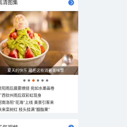
高清图集
西北风
西北风
北风
北风
北风
西北风
西北风
西北风
<3级
<3级
<3级
<3级
<3级
<3级
<3级
<3级
夏天的快乐 藏在这些消暑美味里
贵阳雨后晨雾缭绕 宛如水墨画卷
广西钦州雨后双彩虹现身
河南洛阳“花海”上线 美景引客来
秋来栾树红 枝头挂满“胭脂果”