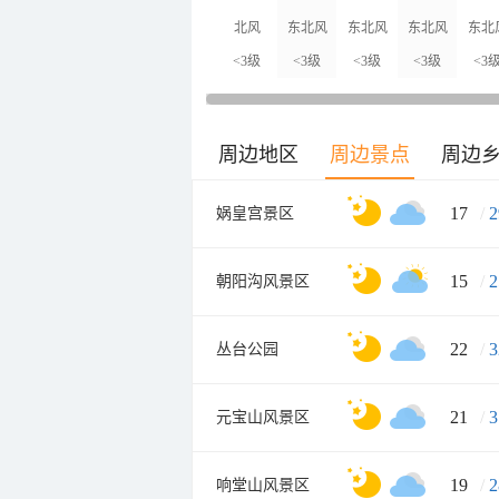
北风
东北风
东北风
东北风
东北
<3级
<3级
<3级
<3级
<3
周边地区
周边景点
周边
17
/
2
娲皇宫景区
15
/
2
朝阳沟风景区
22
/
3
丛台公园
21
/
3
元宝山风景区
19
/
2
响堂山风景区