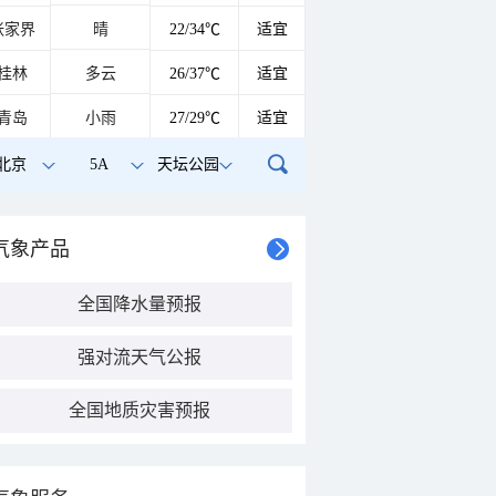
张家界
晴
22/34℃
适宜
桂林
多云
26/37℃
适宜
青岛
小雨
27/29℃
适宜
北京
5A
天坛公园
气象产品
全国降水量预报
强对流天气公报
全国地质灾害预报