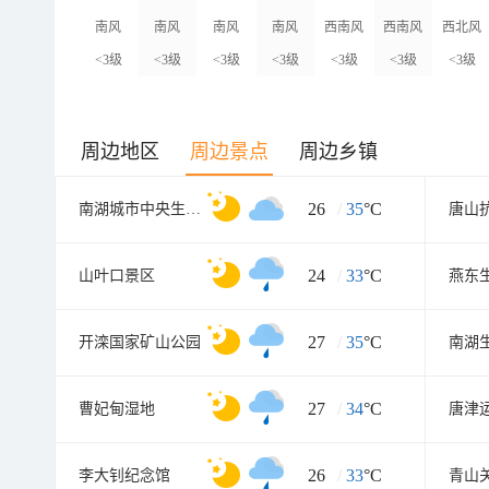
南风
南风
南风
南风
西南风
西南风
西北风
<3级
<3级
<3级
<3级
<3级
<3级
<3级
周边地区
周边景点
周边乡镇
26
/
35
°C
南湖城市中央生态公园
唐山
24
/
33
°C
山叶口景区
燕东
27
/
35
°C
开滦国家矿山公园
南湖
27
/
34
°C
曹妃甸湿地
26
/
33
°C
李大钊纪念馆
青山