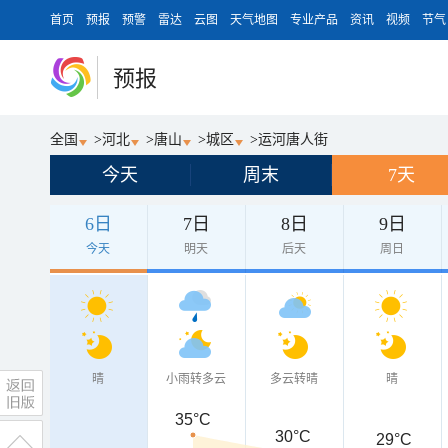
首页
预报
预警
雷达
云图
天气地图
专业产品
资讯
视频
节气
预报
全国
>
河北
>
唐山
>
城区
>
运河唐人街
今天
周末
7天
6日
7日
8日
9日
今天
明天
后天
周日
晴
小雨转多云
多云转晴
晴
35°C
30°C
29°C