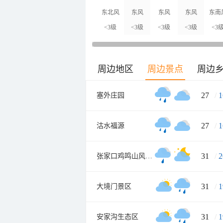
东北风
东风
东风
东风
东南
<3级
<3级
<3级
<3级
<3
周边地区
周边景点
周边
27
/
1
塞外庄园
27
/
1
沽水福源
31
/
2
张家口鸡鸣山风景区
31
/
1
大境门景区
31
/
1
安家沟生态区