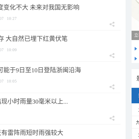
强度变化不大 未来对我国无影响
07
10:27
立
存 大自然已埋下红黄伏笔
07
10:09
可能于9日至10日登陆浙闽沿海
07
10:05
小时雨量30毫米以上...
天有雷阵雨短时雨强较大