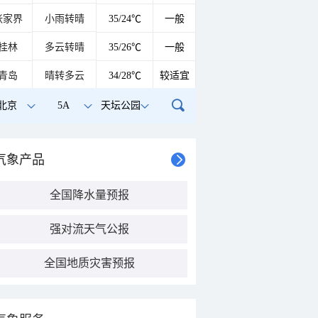
张家界
小雨转晴
35/24℃
一般
桂林
多云转晴
35/26℃
一般
青岛
晴转多云
34/28℃
较适宜
北京
5A
天坛公园
气象产品
全国降水量预报
强对流天气公报
全国地质灾害预报