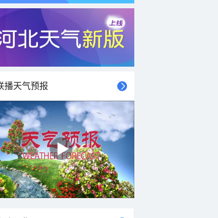
联播天气预报
21时
22时
23时
00时
01时
02时
03时
04时
19°C
18°C
17°C
16°C
16°C
16°C
16°C
16°C
1