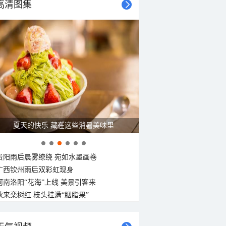
高清图集
东南风
东南风
东南风
东南风
东南风
东南风
东南风
东南风
<3级
<3级
<3级
<3级
<3级
<3级
<3级
<3级
夏天的快乐 藏在这些消暑美味里
贵阳雨后晨雾缭绕 宛如水墨画卷
广西钦州雨后双彩虹现身
河南洛阳“花海”上线 美景引客来
秋来栾树红 枝头挂满“胭脂果”