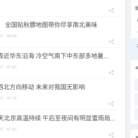
节！ 全国贴秋膘地图带你尽享南北美味
07
08:00
靠近华东沿海 冷空气南下中东部多地暑...
07
07:45
向西北方向移动 未来对我国无影响
07
07:19
北京高温持续 午后至夜间有明显雷雨局...
07
07:05