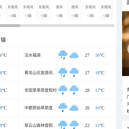
风
东南风
东南风
东南风
南风
南风
东南风
东南风
南风
级
<3级
<3级
<3级
<3级
<3级
<3级
<3级
<3级
乡镇
6
°C
27
/
16
°C
沽水福源
6
°C
27
/
18
°C
黄龙山庄旅游风景区
0
°C
28
/
17
°C
安固里草原度假村
9
°C
26
/
16
°C
中都原始草原度假村
9
°C
22
/
13
°C
翠云山森林度假景区