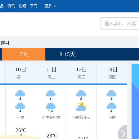
品
资讯
视频
节气
更多
度假村
7天
8-15天
10日
11日
12日
13日
周一
周二
周三
周四
小雨
小雨转中雨
小雨转多云
小雨
26°C
23°C