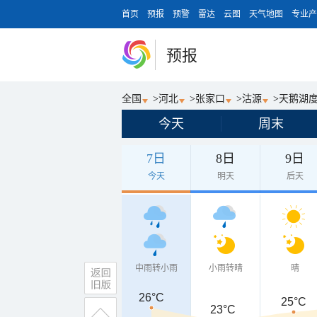
首页
预报
预警
雷达
云图
天气地图
专业产
预报
全国
>
河北
>
张家口
>
沽源
>
天鹅湖
今天
周末
7日
8日
9日
今天
明天
后天
中雨转小雨
小雨转晴
晴
26°C
25°C
23°C