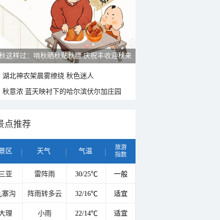
秋这样过：啃秋晒秋贴秋膘 庆祝丰收迎秋来
湖北神农架晨雾缭绕 秋色迷人
秋意浓 蓝天映衬下的哈尔滨伏尔加庄园
景点推荐
旅游
景区
天气
气温
指数
三亚
雷阵雨
30/25℃
一般
九寨沟
阵雨转多云
32/16℃
适宜
大理
小雨
22/14℃
适宜