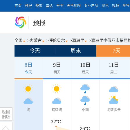
首页
预报
预警
雷达
云图
天气地图
专业产品
资讯
视频
节气
预报
全国
>
内蒙古
>
呼伦贝尔
>
满洲里
>
满洲里中俄互市贸易
今天
周末
7天
8日
9日
10日
11日
今天
明天
后天
周二
阴
晴转阴
小雨
阴转多云
32°C
26°C