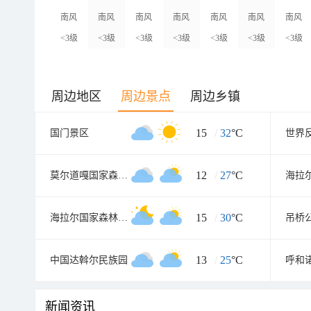
南风
南风
南风
南风
南风
南风
南风
<3级
<3级
<3级
<3级
<3级
<3级
<3级
周边地区
周边景点
周边乡镇
15
/
32
°C
国门景区
12
/
27
°C
莫尔道嘎国家森林公园
15
/
30
°C
海拉尔国家森林公园
吊桥
13
/
25
°C
中国达斡尔民族园
呼和
新闻资讯