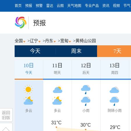
首页
预报
预警
雷达
云图
天气地图
专业产品
资讯
视频
节气
预报
全国
>
辽宁
>
丹东
>
宽甸
>
黄椅山公园
今天
周末
7天
10日
11日
12日
13日
今天
明天
后天
周四
多云
多云
小雨
阴转小雨
31°C
30°C
29°C