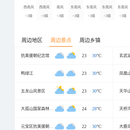
西南风
西南风
南风
东南风
东南风
东南风
东南风
<3级
<3级
<3级
<3级
<3级
<3级
<3级
周边地区
周边景点
周边乡镇
23
/
30
°C
抗美援朝纪念馆
玄武
23
/
30
°C
鸭绿江
23
/
30
°C
五龙山风景区
天华
24
/
28
°C
大孤山国家森林公园
天桥
22
/
30
°C
元宝区抗美援朝烈士陵园
大鹿