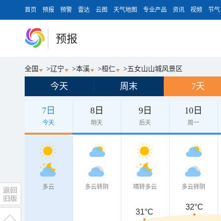
首页
预报
预警
雷达
云图
天气地图
专业产品
资讯
视频
节气
预报
全国
>
辽宁
>
本溪
>
桓仁
>
五女山山城风景区
今天
周末
7天
7日
8日
9日
10日
今天
明天
后天
周一
多云
多云转阴
晴转多云
多云转阴
32°C
31°C