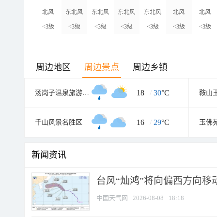
北风
东北风
东北风
东北风
东北风
北风
北风
<3级
<3级
<3级
<3级
<3级
<3级
<3级
周边地区
周边景点
周边乡镇
18
/
30
°C
汤岗子温泉旅游度假区
鞍山
16
/
29
°C
千山风景名胜区
玉佛
新闻资讯
台风“灿鸿”将向偏西方向移
中国天气网
2026-08-08
18:18