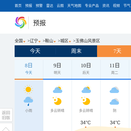
首页
预报
预警
雷达
云图
天气地图
专业产品
资讯
视频
节气
预报
全国
>
辽宁
>
鞍山
>
城区
>
玉佛山风景区
今天
周末
7天
8日
9日
10日
11日
今天
明天
后天
周二
小雨
多云转晴
多云转晴
阴
34°C
34°C