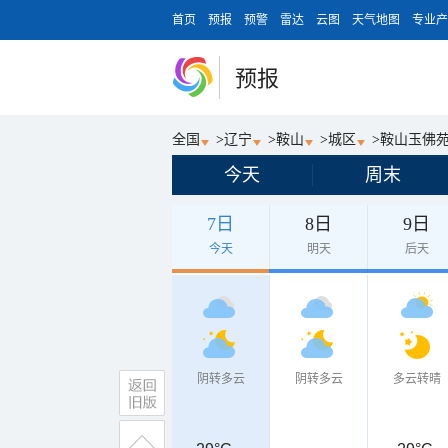
首页
预报
预警
雷达
云图
天气地图
专业产
预报
全国
>
辽宁
>
鞍山
>
城区
>
鞍山玉佛
今天
周末
7日
8日
9日
今天
明天
后天
阴转多云
阴转多云
多云转晴