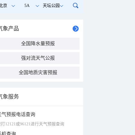
北京
5A
天坛公园
气象产品
全国降水量预报
强对流天气公报
全国地质灾害预报
气象服务
天气预报电话查询
打12121或96121进行天气预报查询
手机查询