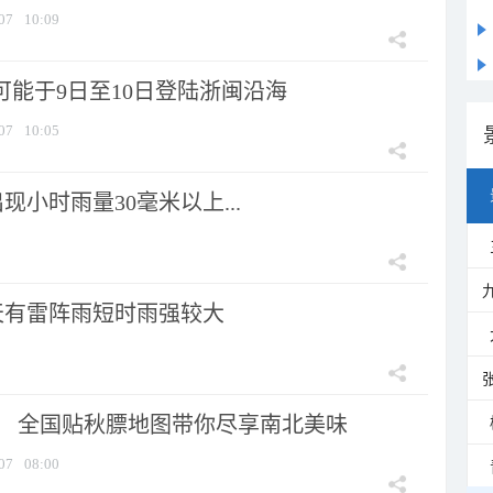
07
10:09
可能于9日至10日登陆浙闽沿海
07
10:05
小时雨量30毫米以上...
天有雷阵雨短时雨强较大
节！ 全国贴秋膘地图带你尽享南北美味
07
08:00