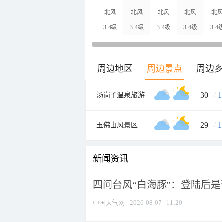
北风
北风
北风
北风
北
3-4级
3-4级
3-4级
3-4级
3-4
周边地区
周边景点
周边
30
/
1
汤岗子温泉旅游度假区
29
/
1
玉佛山风景区
新闻资讯
四问台风“白海豚”：登陆后是否
中国天气网
2026-08-07
11:20