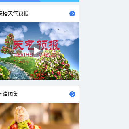
联播天气预报
21时
22时
23时
00时
01时
02时
03时
04时
高清图集
25°C
24°C
23°C
23°C
22°C
21°C
20°C
20°C
1