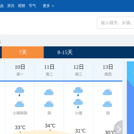
品
资讯
视频
节气
更多
苑
7天
8-15天
10日
11日
12日
13日
周一
周二
周三
周四
小雨转阴
阴
小雨
阴
34°C
33°C
31°C
30°C