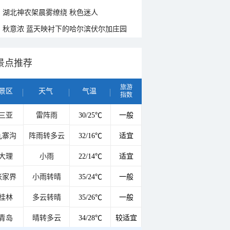
湖北神农架晨雾缭绕 秋色迷人
秋意浓 蓝天映衬下的哈尔滨伏尔加庄园
景点推荐
旅游
景区
天气
气温
指数
三亚
雷阵雨
30/25℃
一般
九寨沟
阵雨转多云
32/16℃
适宜
大理
小雨
22/14℃
适宜
张家界
小雨转晴
35/24℃
一般
桂林
多云转晴
35/26℃
一般
青岛
晴转多云
34/28℃
较适宜