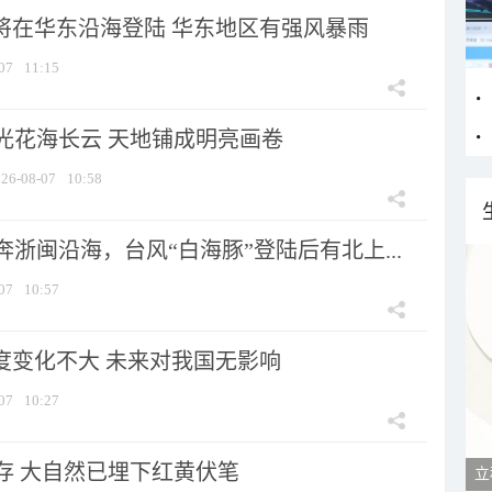
”将在华东沿海登陆 华东地区有强风暴雨
07
11:15
光花海长云 天地铺成明亮画卷
26-08-07
10:58
浙闽沿海，台风“白海豚”登陆后有北上...
07
10:57
强度变化不大 未来对我国无影响
07
10:27
存 大自然已埋下红黄伏笔