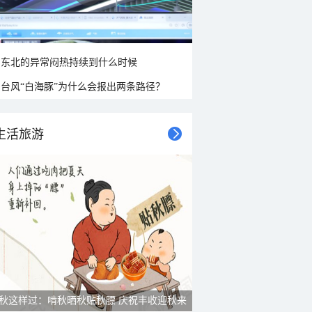
东北的异常闷热持续到什么时候
台风“白海豚”为什么会报出两条路径？
生活旅游
雨后峨眉沟壑尽显 金顶显真容