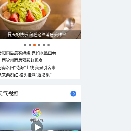
东北风
东北风
东北风
东北风
东北风
北风
北风
北风
3-4级
3-4级
3-4级
3-4级
3-4级
3-4级
3-4级
3-4级
广西南宁：盛夏里的“绿野仙踪”
贵阳雨后晨雾缭绕 宛如水墨画卷
广西钦州雨后双彩虹现身
河南洛阳“花海”上线 美景引客来
秋来栾树红 枝头挂满“胭脂果”
天气视频