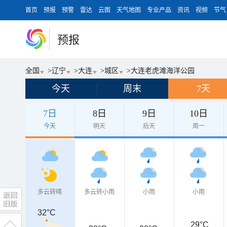
首页
预报
预警
雷达
云图
天气地图
专业产品
资讯
视频
节气
预报
全国
>
辽宁
>
大连
>
城区
>
大连老虎滩海洋公园
今天
周末
7天
7日
8日
9日
10日
今天
明天
后天
周一
多云转晴
多云转小雨
小雨
小雨
32°C
29°C