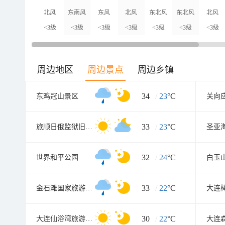
北风
东南风
东风
北风
东北风
东北风
北风
<3级
<3级
<3级
<3级
<3级
<3级
<3级
周边地区
周边景点
周边乡镇
34
/
23
°C
东鸡冠山景区
关向
33
/
23
°C
旅顺日俄监狱旧址博物馆
圣亚
32
/
24
°C
世界和平公园
白玉
33
/
22
°C
金石滩国家旅游度假区
30
/
22
°C
大连仙浴湾旅游渡假区
大连