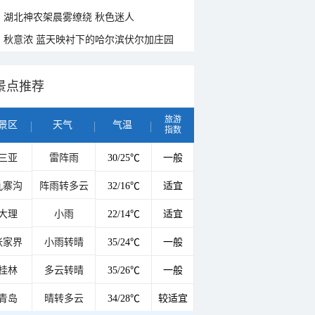
湖北神农架晨雾缭绕 秋色迷人
秋意浓 蓝天映衬下的哈尔滨伏尔加庄园
景点推荐
旅游
景区
天气
气温
指数
三亚
雷阵雨
30/25℃
一般
九寨沟
阵雨转多云
32/16℃
适宜
大理
小雨
22/14℃
适宜
张家界
小雨转晴
35/24℃
一般
桂林
多云转晴
35/26℃
一般
青岛
晴转多云
34/28℃
较适宜