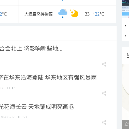
2
°C
33
/
22
°C
大连自然博物馆
会北上 将影响哪些地...
”将在华东沿海登陆 华东地区有强风暴雨
07
11:15
光花海长云 天地铺成明亮画卷
26-08-07
10:58