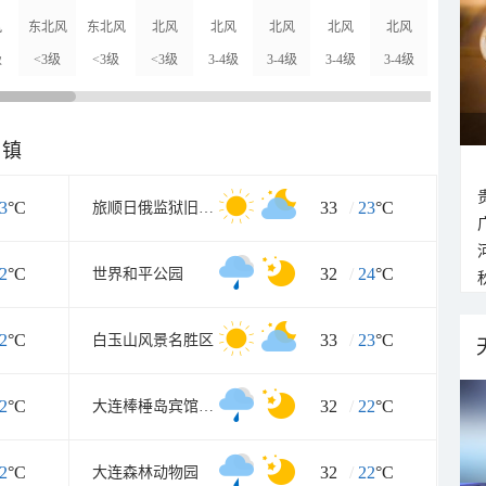
风
东北风
东北风
北风
北风
北风
北风
北风
北风
级
<3级
<3级
<3级
3-4级
3-4级
3-4级
3-4级
3-4级
乡镇
3
°C
33
/
23
°C
旅顺日俄监狱旧址博物馆
2
°C
32
/
24
°C
世界和平公园
2
°C
33
/
23
°C
白玉山风景名胜区
2
°C
32
/
22
°C
大连棒棰岛宾馆景区
2
°C
32
/
22
°C
大连森林动物园