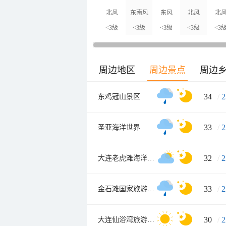
北风
东南风
东风
北风
北
<3级
<3级
<3级
<3级
<3
周边地区
周边景点
周边
34
/
2
东鸡冠山景区
33
/
2
圣亚海洋世界
32
/
2
大连老虎滩海洋公园
33
/
2
金石滩国家旅游度假区
30
/
2
大连仙浴湾旅游渡假区