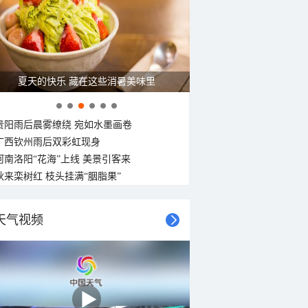
北风
北风
北风
东北风
东南风
北风
南风
南风
3-4级
3-4级
3-4级
3-4级
3-4级
3-4级
3-4级
3-4级
广西南宁：盛夏里的“绿野仙踪”
贵阳雨后晨雾缭绕 宛如水墨画卷
广西钦州雨后双彩虹现身
河南洛阳“花海”上线 美景引客来
秋来栾树红 枝头挂满“胭脂果”
天气视频