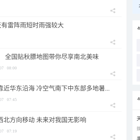
天有雷阵雨短时雨强较大
节！ 全国贴秋膘地图带你尽享南北美味
07
08:00
靠近华东沿海 冷空气南下中东部多地暑...
07
07:45
向西北方向移动 未来对我国无影响
拨
07
07:19