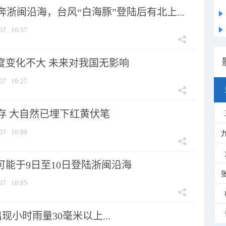
浙闽沿海，台风“白海豚”登陆后有北上...
07
10:57
强度变化不大 未来对我国无影响
07
10:27
存 大自然已埋下红黄伏笔
07
10:09
可能于9日至10日登陆浙闽沿海
07
10:05
小时雨量30毫米以上...