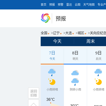
首页
预报
预警
雷达
云图
天气地图
专业产
预报
全国
>
辽宁
>
大连
>
城区
>
关向应纪
今天
周末
7日
8日
9日
今天
明天
后天
小雨转晴
阴转小雨
小雨转晴
36°C
30°C