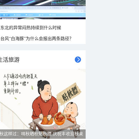
东北的异常闷热持续到什么时候
台风“白海豚”为什么会报出两条路径？
生活旅游
雨后峨眉沟壑尽显 金顶显真容