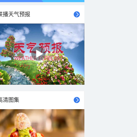
联播天气预报
21时
22时
23时
00时
01时
02时
03时
04时
高清图集
25°C
24°C
23°C
23°C
22°C
21°C
21°C
20°C
2