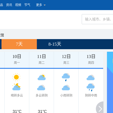
品
资讯
视频
节气
更多
念馆
7天
8-15天
10日
11日
12日
13日
周一
周二
周三
周四
晴转多云
多云转阴
小雨转阴
阴转中雨
31°C
31°C