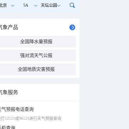
北京
5A
天坛公园
气象产品
全国降水量预报
强对流天气公报
全国地质灾害预报
气象服务
天气预报电话查询
打12121或96121进行天气预报查询
手机查询