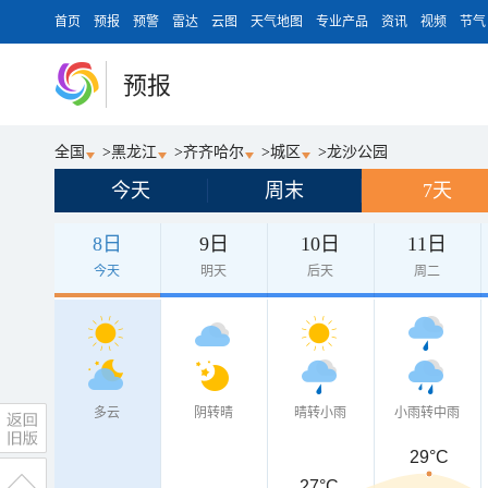
首页
预报
预警
雷达
云图
天气地图
专业产品
资讯
视频
节气
预报
全国
>
黑龙江
>
齐齐哈尔
>
城区
>
龙沙公园
今天
周末
7天
8日
9日
10日
11日
今天
明天
后天
周二
多云
阴转晴
晴转小雨
小雨转中雨
29°C
27°C