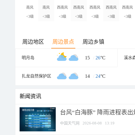
南风
南风
西南风
西南风
西南风
西南风
西南风
<3级
<3级
<3级
<3级
<3级
<3级
<3级
周边地区
周边景点
周边乡镇
15
/
26
°C
明月岛
溪水
14
/
24
°C
扎龙自然保护区
新闻资讯
台风“白海豚” 降雨进程表出炉
中国天气网
2026-08-08
13:19