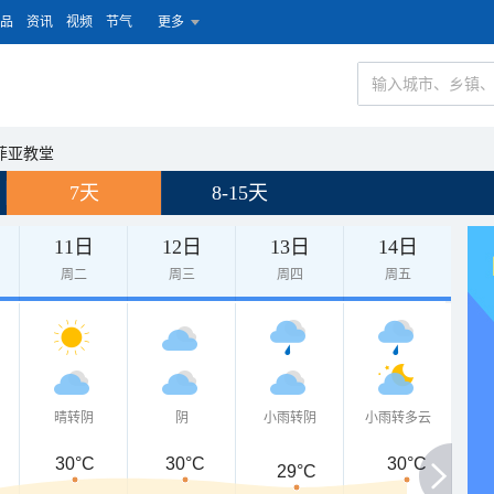
品
资讯
视频
节气
更多
菲亚教堂
7天
8-15天
11日
12日
13日
14日
周二
周三
周四
周五
晴转阴
阴
小雨转阴
小雨转多云
30°C
30°C
30°C
29°C