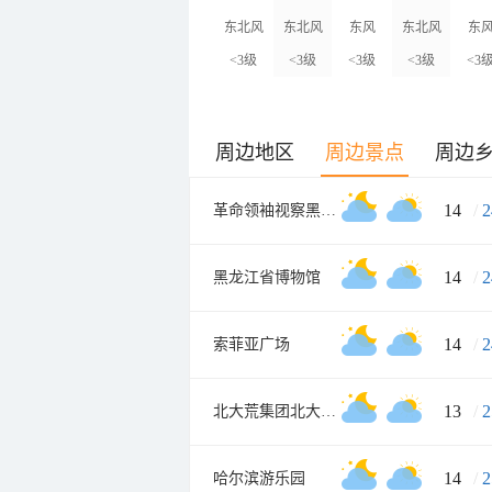
东北风
东北风
东风
东北风
东
<3级
<3级
<3级
<3级
<3
周边地区
周边景点
周边
14
/
2
革命领袖视察黑龙江纪念馆
14
/
2
黑龙江省博物馆
14
/
2
索菲亚广场
13
/
2
北大荒集团北大荒现代农业园
14
/
2
哈尔滨游乐园