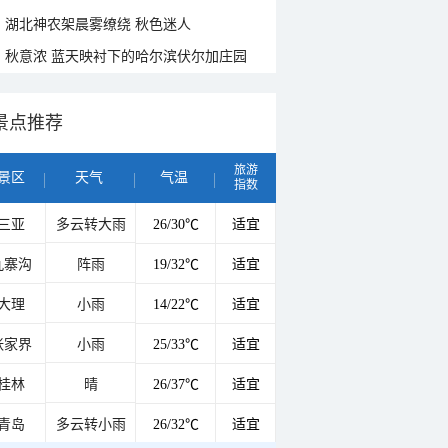
湖北神农架晨雾缭绕 秋色迷人
秋意浓 蓝天映衬下的哈尔滨伏尔加庄园
景点推荐
旅游
景区
天气
气温
指数
三亚
多云转大雨
26/30℃
适宜
九寨沟
阵雨
19/32℃
适宜
大理
小雨
14/22℃
适宜
张家界
小雨
25/33℃
适宜
桂林
晴
26/37℃
适宜
青岛
多云转小雨
26/32℃
适宜