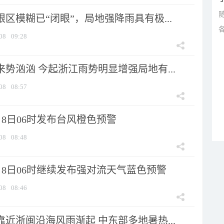
眼区模糊已“闭眼”，局地强降雨具有极...
08
09:28
来势汹汹 今起浙江雨势明显增强局地有...
08
08:57
8日06时发布台风橙色预警
08
08:48
月8日06时继续发布强对流天气蓝色预警
08
08:46
靠近浙闽沿海风雨渐起 中东部多地暑热...