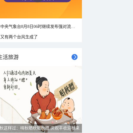
中央气象台8月8日06时继续发布强对流天气蓝色预警
又有两个台风生成了
生活旅游
秋这样过：啃秋晒秋贴秋膘 庆祝丰收迎秋来