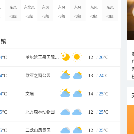
风
东风
东北风
东风
东风
东风
东风
东风
级
<3级
<3级
<3级
<3级
<3级
<3级
<3级
乡镇
4
°C
12
/
26
°C
哈尔滨玉泉国际狩猎场
4
°C
13
/
24
°C
欧亚之窗公园
4
°C
14
/
25
°C
文庙
5
°C
12
/
25
°C
北方森林动物园
5
°C
12
/
25
°C
二龙山风景区