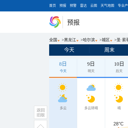
首页
预报
预警
雷达
云图
天气地图
专业产
预报
全国
>
黑龙江
>
哈尔滨
>
城区
>
圣·索
今天
周末
8日
9日
10日
今天
明天
后天
多云
多云转晴
晴
28°C