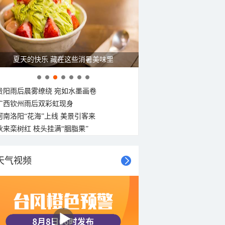
夏天的快乐 藏在这些消暑美味里
贵阳雨后晨雾缭绕 宛如水墨画卷
广西钦州雨后双彩虹现身
河南洛阳“花海”上线 美景引客来
秋来栾树红 枝头挂满“胭脂果”
天气视频