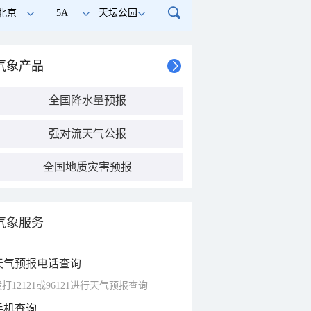
北京
5A
天坛公园
气象产品
全国降水量预报
强对流天气公报
全国地质灾害预报
气象服务
天气预报电话查询
打12121或96121进行天气预报查询
手机查询