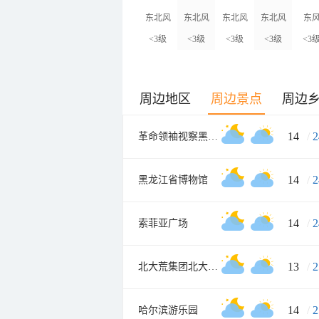
东北风
东北风
东北风
东北风
东
<3级
<3级
<3级
<3级
<3
周边地区
周边景点
周边
14
/
2
革命领袖视察黑龙江纪念馆
14
/
2
黑龙江省博物馆
14
/
2
索菲亚广场
13
/
2
北大荒集团北大荒现代农业园
14
/
2
哈尔滨游乐园