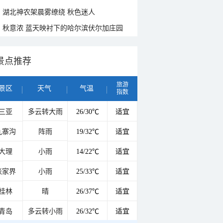
湖北神农架晨雾缭绕 秋色迷人
秋意浓 蓝天映衬下的哈尔滨伏尔加庄园
景点推荐
旅游
景区
天气
气温
指数
三亚
多云转大雨
26/30℃
适宜
九寨沟
阵雨
19/32℃
适宜
大理
小雨
14/22℃
适宜
张家界
小雨
25/33℃
适宜
桂林
晴
26/37℃
适宜
青岛
多云转小雨
26/32℃
适宜