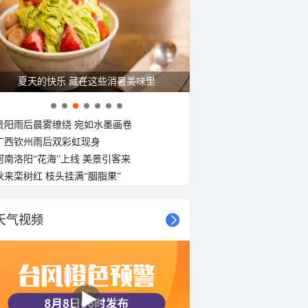
夏天的快乐 藏在这些消暑美味里
贵阳雨后晨雾缭绕 宛如水墨画卷
广西钦州雨后双彩虹现身
河南洛阳“花海”上线 美景引客来
秋来栾树红 枝头挂满“胭脂果”
天气视频