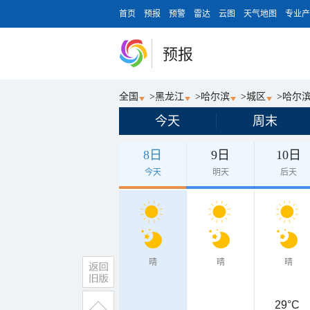
首页
预报
预警
雷达
云图
天气地图
专业产
预报
全国
>
黑龙江
>
哈尔滨
>
城区
>
哈尔
今天
周末
8日
9日
10日
今天
明天
后天
晴
晴
晴
29°C