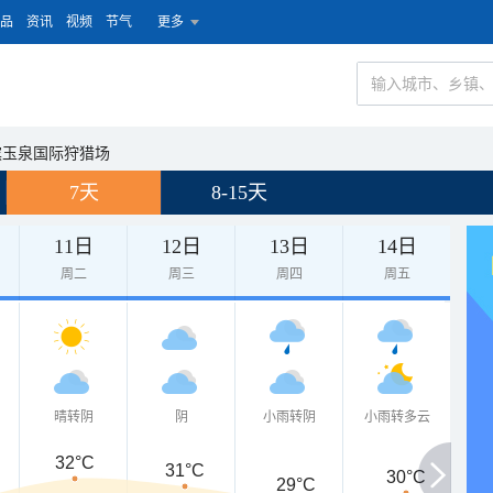
品
资讯
视频
节气
更多
滨玉泉国际狩猎场
7天
8-15天
11日
12日
13日
14日
周二
周三
周四
周五
晴转阴
阴
小雨转阴
小雨转多云
32°C
31°C
30°C
29°C