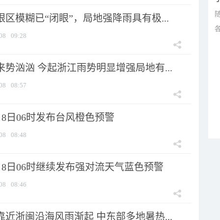
眼区模糊已“闭眼”，局地强降雨具有极...
08
09:28
来势汹汹 今起浙江雨势明显增强局地有...
08
08:57
8日06时发布台风橙色预警
08
08:48
月8日06时继续发布强对流天气蓝色预警
08
08:46
靠近浙闽沿海风雨渐起 中东部多地暑热...