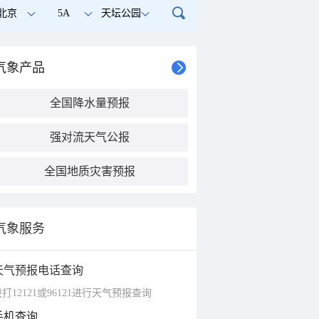
北京
5A
天坛公园
气象产品
全国降水量预报
强对流天气公报
全国地质灾害预报
气象服务
天气预报电话查询
打12121或96121进行天气预报查询
手机查询