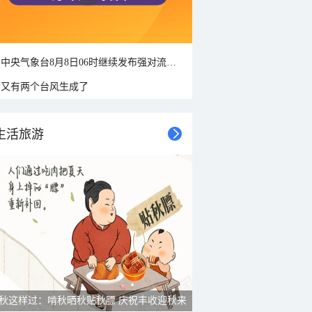
中央气象台8月8日06时继续发布强对流天气蓝色预警
又有两个台风生成了
生活旅游
秋这样过：啃秋晒秋贴秋膘 庆祝丰收迎秋来