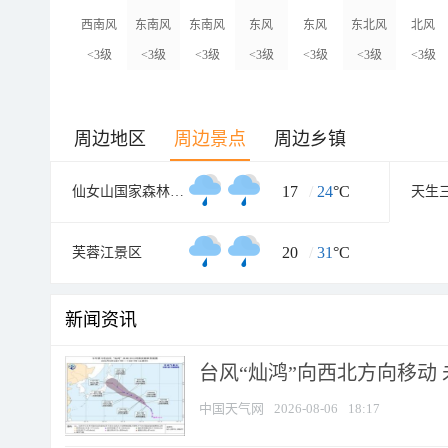
西南风
东南风
东南风
东风
东风
东北风
北风
<3级
<3级
<3级
<3级
<3级
<3级
<3级
周边地区
周边景点
周边乡镇
17
/
24
°C
仙女山国家森林公园
天生
20
/
31
°C
芙蓉江景区
新闻资讯
台风“灿鸿”向西北方向移动
中国天气网
2026-08-06
18:17