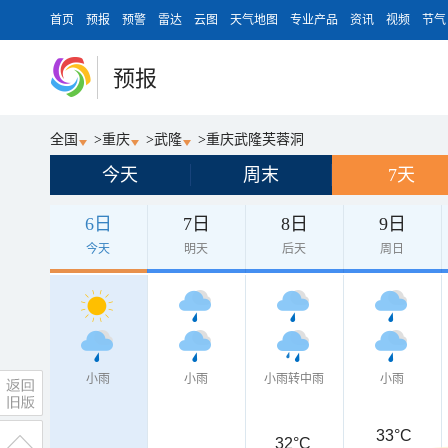
首页
预报
预警
雷达
云图
天气地图
专业产品
资讯
视频
节气
预报
全国
>
重庆
>
武隆
>
重庆武隆芙蓉洞
今天
周末
7天
6日
7日
8日
9日
今天
明天
后天
周日
小雨
小雨
小雨转中雨
小雨
33°C
32°C