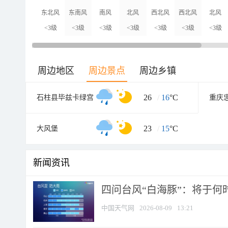
东北风
东南风
南风
北风
西北风
西北风
北风
<3级
<3级
<3级
<3级
<3级
<3级
<3级
周边地区
周边景点
周边乡镇
26
/
16
°C
石柱县毕兹卡绿宫
重庆
23
/
15
°C
大风堡
新闻资讯
四问台风“白海豚”：将于何时
中国天气网
2026-08-09
13:21