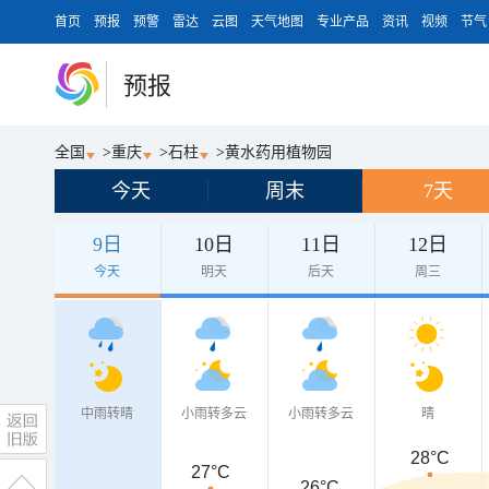
首页
预报
预警
雷达
云图
天气地图
专业产品
资讯
视频
节气
预报
全国
>
重庆
>
石柱
>
黄水药用植物园
今天
周末
7天
9日
10日
11日
12日
今天
明天
后天
周三
中雨转晴
小雨转多云
小雨转多云
晴
28°C
27°C
26°C