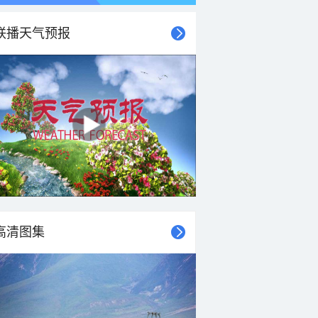
联播天气预报
21时
22时
23时
00时
01时
02时
03时
04时
高清图集
29°C
28°C
27°C
26°C
26°C
25°C
25°C
25°C
2