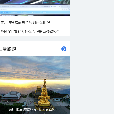
东北的异常闷热持续到什么时候
台风“白海豚”为什么会报出两条路径？
生活旅游
雨后峨眉沟壑尽显 金顶显真容