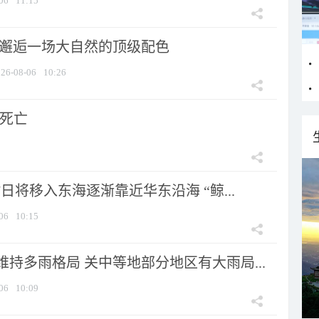
06
11:15
 邂逅一场大自然的顶级配色
26-08-06
10:26
人死亡
7日将移入东海逐渐靠近华东沿海 “鲸...
06
10:15
持多雨格局 关中等地部分地区有大雨局...
06
10:09