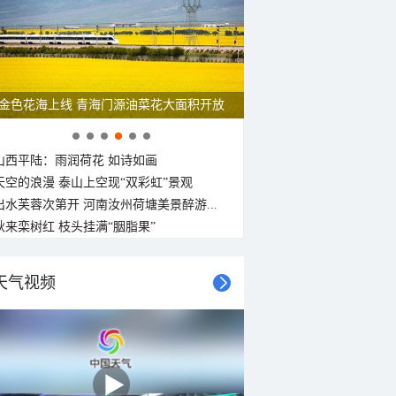
南风
东北风
东风
东北风
东北风
东风
东北风
东北风
<3级
<3级
<3级
<3级
<3级
<3级
<3级
<3级
金色花海上线 青海门源油菜花大面积开放
山西平陆：雨润荷花 如诗如画
天空的浪漫 泰山上空现“双彩虹”景观
出水芙蓉次第开 河南汝州荷塘美景醉游...
秋来栾树红 枝头挂满“胭脂果”
天气视频