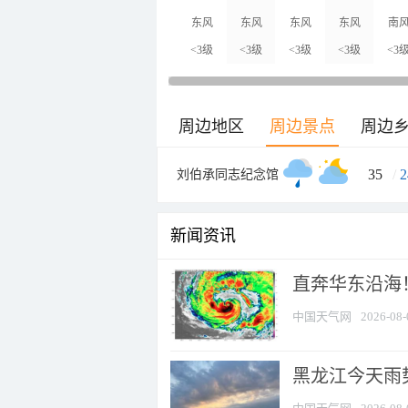
东风
东风
东风
东风
南
<3级
<3级
<3级
<3级
<3
周边地区
周边景点
周边
35
/
2
刘伯承同志纪念馆
新闻资讯
直奔华东沿海！
中国天气网
2026-08-
黑龙江今天雨势