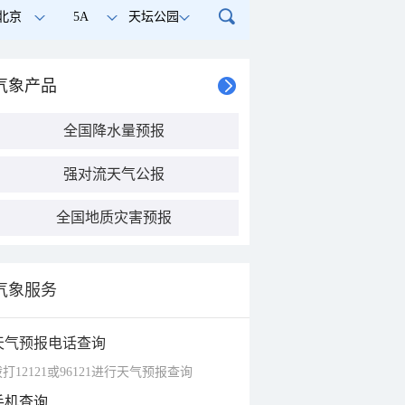
北京
5A
天坛公园
气象产品
全国降水量预报
强对流天气公报
全国地质灾害预报
气象服务
天气预报电话查询
打12121或96121进行天气预报查询
手机查询