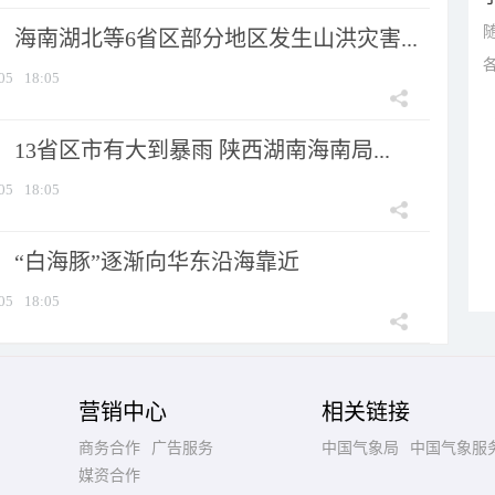
海南湖北等6省区部分地区发生山洪灾害...
05
18:05
13省区市有大到暴雨 陕西湖南海南局...
05
18:05
：“白海豚”逐渐向华东沿海靠近
05
18:05
营销中心
相关链接
商务合作
广告服务
中国气象局
中国气象服
媒资合作