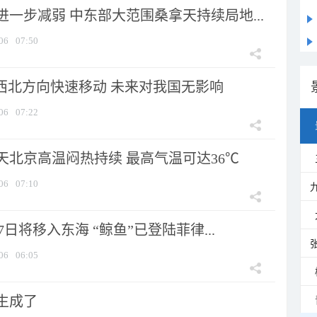
一步减弱 中东部大范围桑拿天持续局地...
06
07:50
向西北方向快速移动 未来对我国无影响
06
07:22
天北京高温闷热持续 最高气温可达36℃
06
07:10
7日将移入东海 “鲸鱼”已登陆菲律...
06
06:05
生成了