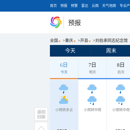
首页
预报
预警
雷达
云图
天气地图
专业产
预报
全国
>
重庆
>
开县
>
刘伯承同志纪念馆
今天
周末
6日
7日
8日
今天
明天
后天
小雨转多云
小雨转中雨
小雨转中雨