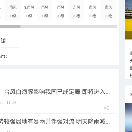
风
南风
东南风
南风
南风
东风
南风
南风
东南风
级
<3级
<3级
<3级
<3级
<3级
<3级
<3级
<3级
乡镇
4
°C
台风白海豚影响我国已成定局 即将进入...
06
11:30
较强局地有暴雨并伴强对流 明天降雨减...