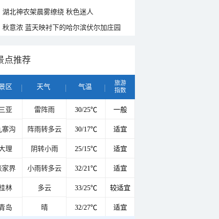
湖北神农架晨雾缭绕 秋色迷人
秋意浓 蓝天映衬下的哈尔滨伏尔加庄园
景点推荐
旅游
景区
天气
气温
指数
三亚
雷阵雨
30/25℃
一般
九寨沟
阵雨转多云
30/17℃
适宜
大理
阴转小雨
25/15℃
适宜
张家界
小雨转多云
32/21℃
适宜
桂林
多云
33/25℃
较适宜
青岛
晴
32/27℃
适宜